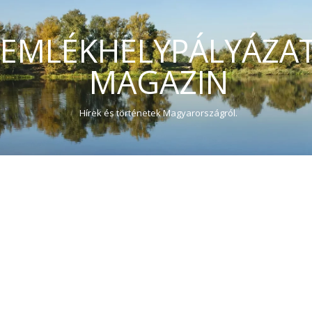
EMLÉKHELYPÁLYÁZA
MAGAZIN
Hírek és történetek Magyarországról.