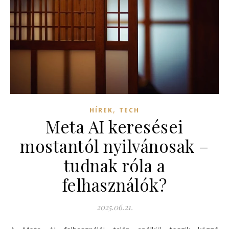
,
HÍREK
TECH
Meta AI keresései
mostantól nyilvánosak –
tudnak róla a
felhasználók?
2025.06.21.