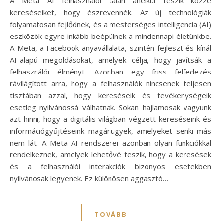
A Meta AI felhasználói talán anélkül teszik közzé
kereséseiket, hogy észrevennék. Az új technológiák
folyamatosan fejlődnek, és a mesterséges intelligencia (AI)
eszközök egyre inkább beépülnek a mindennapi életünkbe.
A Meta, a Facebook anyavállalata, szintén fejleszt és kínál
AI-alapú megoldásokat, amelyek célja, hogy javítsák a
felhasználói élményt. Azonban egy friss felfedezés
rávilágított arra, hogy a felhasználók nincsenek teljesen
tisztában azzal, hogy kereséseik és tevékenységeik
esetleg nyilvánossá válhatnak. Sokan hajlamosak vagyunk
azt hinni, hogy a digitális világban végzett kereséseink és
információgyűjtéseink magánügyek, amelyeket senki más
nem lát. A Meta AI rendszerei azonban olyan funkciókkal
rendelkeznek, amelyek lehetővé teszik, hogy a keresések
és a felhasználói interakciók bizonyos esetekben
nyilvánosak legyenek. Ez különösen aggasztó…
TOVÁBB