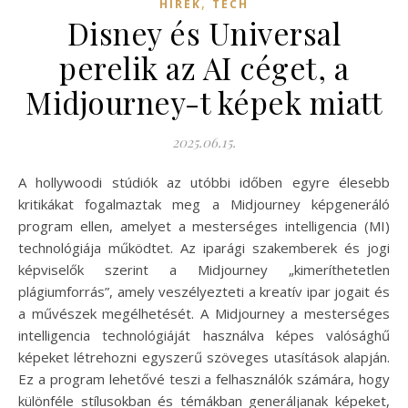
,
HÍREK
TECH
Disney és Universal
perelik az AI céget, a
Midjourney-t képek miatt
2025.06.15.
A hollywoodi stúdiók az utóbbi időben egyre élesebb
kritikákat fogalmaztak meg a Midjourney képgeneráló
program ellen, amelyet a mesterséges intelligencia (MI)
technológiája működtet. Az iparági szakemberek és jogi
képviselők szerint a Midjourney „kimeríthetetlen
plágiumforrás”, amely veszélyezteti a kreatív ipar jogait és
a művészek megélhetését. A Midjourney a mesterséges
intelligencia technológiáját használva képes valósághű
képeket létrehozni egyszerű szöveges utasítások alapján.
Ez a program lehetővé teszi a felhasználók számára, hogy
különféle stílusokban és témákban generáljanak képeket,