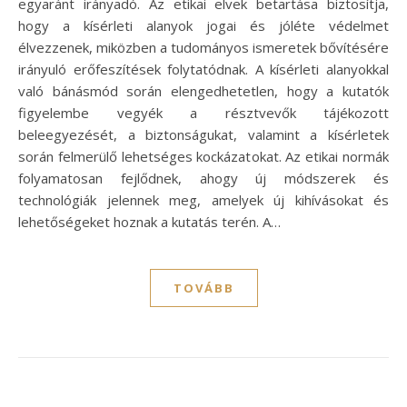
egyaránt irányadó. Az etikai elvek betartása biztosítja,
hogy a kísérleti alanyok jogai és jóléte védelmet
élvezzenek, miközben a tudományos ismeretek bővítésére
irányuló erőfeszítések folytatódnak. A kísérleti alanyokkal
való bánásmód során elengedhetetlen, hogy a kutatók
figyelembe vegyék a résztvevők tájékozott
beleegyezését, a biztonságukat, valamint a kísérletek
során felmerülő lehetséges kockázatokat. Az etikai normák
folyamatosan fejlődnek, ahogy új módszerek és
technológiák jelennek meg, amelyek új kihívásokat és
lehetőségeket hoznak a kutatás terén. A…
TOVÁBB