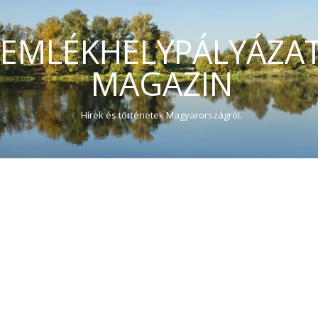
EMLÉKHELYPÁLYÁZA
MAGAZIN
Hírek és történetek Magyarországról.