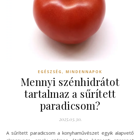
,
EGÉSZSÉG
MINDENNAPOK
Mennyi szénhidrátot
tartalmaz a sűrített
paradicsom?
2025.03.30.
A sűrített paradicsom a konyhaművészet egyik alapvető