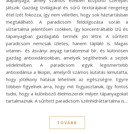
alapanyaga, amely számos ételben központi szerepet
játszik. Gazdag ízvilágával és sűrű textúrájával rengeteg
étel ízét fokozza, így nem véletlen, hogy sok háztartásban
megtalálható. A paradicsom feldolgozása során a
víztartalma jelentősen csökken, így koncentráltabb ízű és
tápanyagban gazdagabb termék jön létre. A sűrített
paradicsom nemcsak ízletes, hanem tápláló is. Magas
vitamin- és ásványi anyag tartalommal bír, és különösen
gazdag antioxidánsokban, amelyek segíthetnek a sejtek
védelmében. A paradicsom egyik legismertebb
antioxidánsa a likopin, amelyről számos kutatás kimutatta,
hogy jótékony hatásai lehetnek az egészségre. Egyre
többen figyelnek arra, hogy mit fogyasztanak, így fontos
tudni, hogy a különböző élelmiszerek milyen tápanyagokat
tartalmaznak. A sűrített paradicsom szénhidráttartalma is…
TOVÁBB