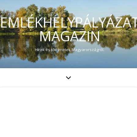
EMLÉKHELYPÁLYÁZA
MAGAZIN
Hírek és történetek Magyarországról.