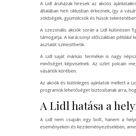
A Lidl áruházak híresek az akciós ajánlatai
általában heti ciklusban érkeznek, így a vásár
zöldségek, gyümölcsök és húsok tekintetében,
A szezonális akciók során a Lidl különösen f
támogatja. A karácsonyi időszakban például k
asztalát színesíthetik.
A Lidl saját márkás termékei is nagy néps
minőséget képviselnek. Az üzlet polcain m
vásárlók körében.
Az akciók és különleges ajánlatok mellett a 
programok lehetőséget biztosítanak arra, hogy 
A Lidl hatása a hel
A Lidl nem csupán egy bolt, hanem a helyi
eseményeken és kezdeményezésekben, amelye