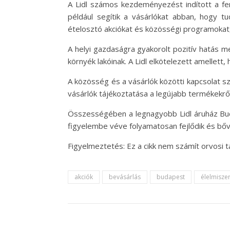
A Lidl számos kezdeményezést indított a fen
például segítik a vásárlókat abban, hogy tu
ételosztó akciókat és közösségi programokat, 
A helyi gazdaságra gyakorolt pozitív hatás me
környék lakóinak. A Lidl elkötelezett amelle
A közösség és a vásárlók közötti kapcsolat 
vásárlók tájékoztatása a legújabb termékekről 
Összességében a legnagyobb Lidl áruház Buda
figyelembe véve folyamatosan fejlődik és bőv
Figyelmeztetés: Ez a cikk nem számít orvosi 
akciók
bevásárlás
budapest
élelmisze