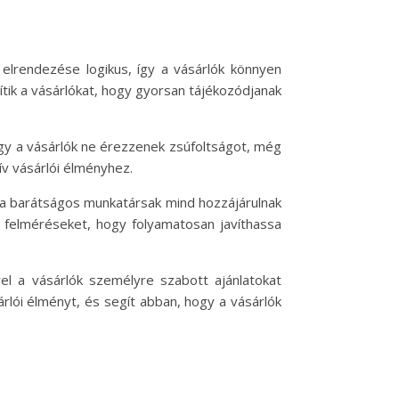
t elrendezése logikus, így a vásárlók könnyen
ítik a vásárlókat, hogy gyorsan tájékozódjanak
hogy a vásárlók ne érezzenek zsúfoltságot, még
ív vásárlói élményhez.
nt a barátságos munkatársak mind hozzájárulnak
i felméréseket, hogy folyamatosan javíthassa
vel a vásárlók személyre szabott ajánlatokat
árlói élményt, és segít abban, hogy a vásárlók