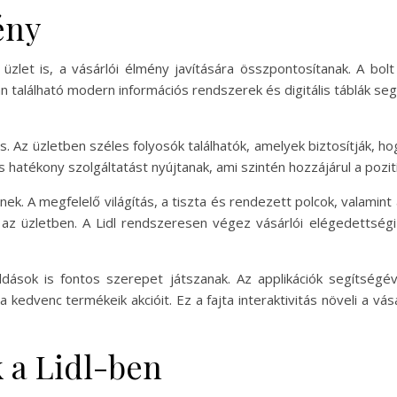
ény
üzlet is, a vásárlói élmény javítására összpontosítanak. A bol
n található modern információs rendszerek és digitális táblák seg
 is. Az üzletben széles folyosók találhatók, amelyek biztosítják, 
hatékony szolgáltatást nyújtanak, ami szintén hozzájárul a pozit
nek. A megfelelő világítás, a tiszta és rendezett polcok, valami
az üzletben. A Lidl rendszeresen végez vásárlói elégedettség
dások is fontos szerepet játszanak. Az applikációk segítségé
edvenc termékeik akcióit. Ez a fajta interaktivitás növeli a vás
 a Lidl-ben