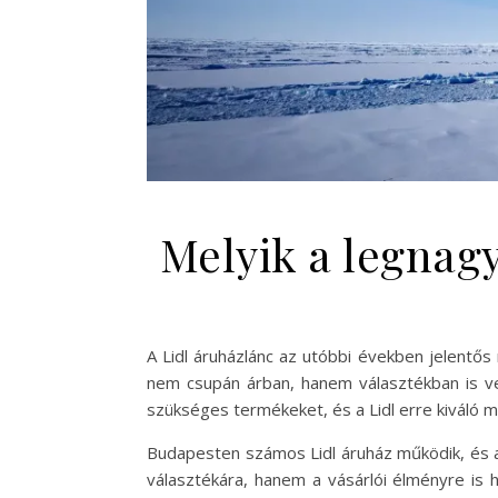
Melyik a legnagy
A Lidl áruházlánc az utóbbi években jelentő
nem csupán árban, hanem választékban is ve
szükséges termékeket, és a Lidl erre kiváló m
Budapesten számos Lidl áruház működik, és a
választékára, hanem a vásárlói élményre is 