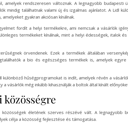
król, amelyek rendszeresen változnak. A legnagyobb budapesti ü
lók mindig találhatnak valami új és izgalmas ajánlatot. A Lidl kü
 amelyeket gyakran akciósan kínálnak.
igyelmet fordít a helyi termékekre, ami nemcsak a vásárlók igény
ülönleges termékeket kínálnak, mint a helyi édességek, italok és
zerűségnek örvendenek. Ezek a termékek általában versenyké
egtalálhatók a bio és egészséges termékek is, amelyek egyr
Lidl különböző hűségprogramokat is indít, amelyek révén a vásár
a vásárlók még inkább kihasználják a boltok által kínált előnyöke
yi közösségre
 közösségek életének szerves részévé vált. A legnagyobb bud
k célja a közösség fejlesztése és támogatása.