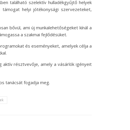
en található szelektív hulladékgyűjtő helyek
en támogat helyi jótékonysági szervezeteket,
tosan bővül, ami új munkalehetőségeket kínál a
támogassa a szakmai fejlődésüket.
 programokat és eseményeket, amelyek célja a
kal.
aktív résztvevője, amely a vásárlók igényeit
vos tanácsát fogadja meg.
tek