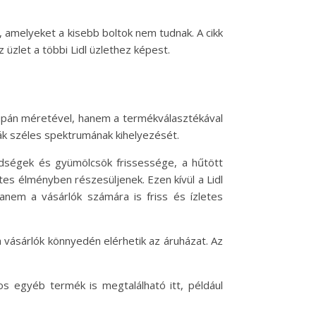
, amelyeket a kisebb boltok nem tudnak. A cikk
üzlet a többi Lidl üzlethez képest.
supán méretével, hanem a termékválasztékával
iák széles spektrumának kihelyezését.
ldségek és gyümölcsök frissessége, a hűtött
es élményben részesüljenek. Ezen kívül a Lidl
anem a vásárlók számára is friss és ízletes
a vásárlók könnyedén elérhetik az áruházat. Az
os egyéb termék is megtalálható itt, például