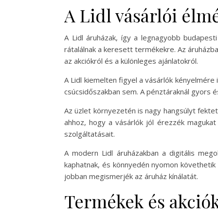
A Lidl vásárlói élm
A Lidl áruházak, így a legnagyobb budapesti 
rátalálnak a keresett termékekre. Az áruházba
az akciókról és a különleges ajánlatokról.
A Lidl kiemelten figyel a vásárlók kényelmére
csúcsidőszakban sem. A pénztáraknál gyors és 
Az üzlet környezetén is nagy hangsúlyt fektet
ahhoz, hogy a vásárlók jól érezzék magukat 
szolgáltatásait.
A modern Lidl áruházakban a digitális megol
kaphatnak, és könnyedén nyomon követhetik a k
jobban megismerjék az áruház kínálatát.
Termékek és akciók