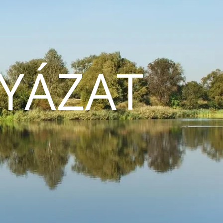
YÁZAT
N