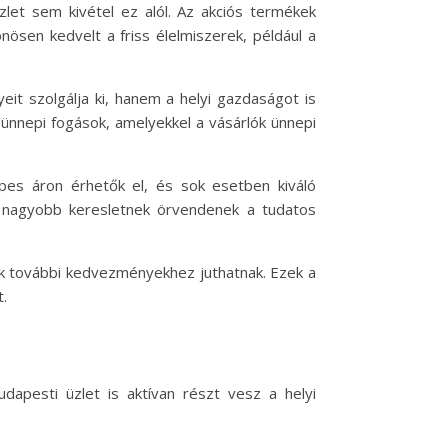
zlet sem kivétel ez alól. Az akciós termékek
lönösen kedvelt a friss élelmiszerek, például a
eit szolgálja ki, hanem a helyi gazdaságot is
 ünnepi fogások, amelyekkel a vásárlók ünnepi
pes áron érhetők el, és sok esetben kiváló
e nagyobb keresletnek örvendenek a tudatos
lók további kedvezményekhez juthatnak. Ezek a
t.
apesti üzlet is aktívan részt vesz a helyi