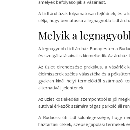
amelyek befolyásolják a vásárlást.
A Lidl áruházak folyamatosan fejlődnek, és a 
célja, hogy bemutassa a legnagyobb Lidl áruhá
Melyik a legnagyob
A legnagyobb Lidl áruház Budapesten a Budaö
és szolgáltatásaival is kiemelkedik. Az áruhá
Az üzlet elrendezése praktikus, a vásárlók
élelmiszerek széles választéka és a péksütem
gyakran kínál helyi termelőktől származó t
alternatívát jelentenek.
Az üzlet közlekedési szempontból is jól megkö
autóval érkezők számára tágas parkoló áll re
A Budaörsi úti Lidl különlegessége, hogy ne
háztartási cikkek, szépségápolási termékek és 