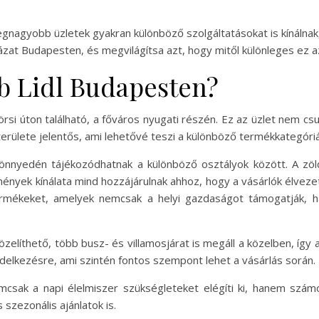
legnagyobb üzletek gyakran különböző szolgáltatásokat is kínálnak
zat Budapesten, és megvilágítsa azt, hogy mitől különleges ez az 
b Lidl Budapesten?
rsi úton található, a főváros nyugati részén. Ez az üzlet nem c
z területe jelentős, ami lehetővé teszi a különböző termékkategór
 könnyedén tájékozódhatnak a különböző osztályok között. A zö
ények kínálata mind hozzájárulnak ahhoz, hogy a vásárlók élvezet
ermékeket, amelyek nemcsak a helyi gazdaságot támogatják, h
zelíthető, több busz- és villamosjárat is megáll a közelben, így 
ndelkezésre, ami szintén fontos szempont lehet a vásárlás során.
mcsak a napi élelmiszer szükségleteket elégíti ki, hanem szám
szezonális ajánlatok is.