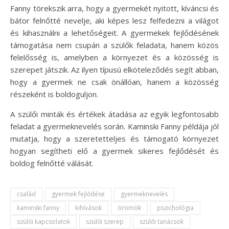
Fanny törekszik arra, hogy a gyermekét nyitott, kíváncsi és
bátor felnőtté nevelje, aki képes lesz felfedezni a világot
és kihasználni a lehetőségeit. A gyermekek fejlődésének
támogatása nem csupán a szülők feladata, hanem közös
felelősség is, amelyben a környezet és a közösség is
szerepet játszik. Az ilyen típusú elköteleződés segít abban,
hogy a gyermek ne csak önállóan, hanem a közösség
részeként is boldoguljon.
A szülői minták és értékek átadása az egyik legfontosabb
feladat a gyermeknevelés során. Kaminski Fanny példája jól
mutatja, hogy a szeretetteljes és támogató környezet
hogyan segítheti elő a gyermek sikeres fejlődését és
boldog felnőtté válását.
család
gyermek fejlődése
gyermeknevelés
kaminski fanny
kihívások
örömök
pszichológia
szülői kapcsolatok
szülői szerep
szülői tanácsok