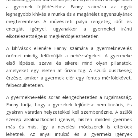
a gyermek fejlődéséhez. Fanny számára az egyik
legnagyobb kihívás a munka és a magánélet egyensúlyának
megteremtése. A művészeti pálya rengeteg időt és
energiát igényel, ugyanakkor a gyermekei iránti
elkötelezettsége is megkérdőjelezhetetlen.
A kihívások ellenére Fanny számára a gyermeknevelés
örömei mindig felülmúlják a nehézségeket. A gyermeke
első lépései, szavai és sikerei mind olyan pillanatok,
amelyeket egy életen át őrizni fog. A szülői büszkeség
érzése, amikor a gyermek elér egy fontos mérföldkövet,
felbecsülhetetlen.
A gyermeknevelés során elengedhetetlen a rugalmasság.
Fanny tudja, hogy a gyerekek fejlődése nem lineáris, és
gyakran váratlan helyzetekkel kell szembenéznie. A szülői
szerep alkalmazkodást igényel, hiszen minden gyermek
más és más, így a nevelési módszerek is eltérőek
lehetnek. Az anyai intuíció és a gyermeki igények