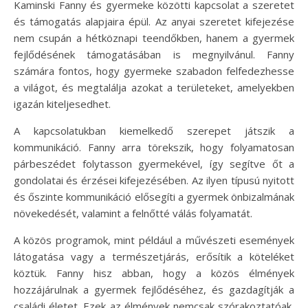
Kaminski Fanny és gyermeke közötti kapcsolat a szeretet
és támogatás alapjaira épül. Az anyai szeretet kifejezése
nem csupán a hétköznapi teendőkben, hanem a gyermek
fejlődésének támogatásában is megnyilvánul. Fanny
számára fontos, hogy gyermeke szabadon felfedezhesse
a világot, és megtalálja azokat a területeket, amelyekben
igazán kiteljesedhet.
A kapcsolatukban kiemelkedő szerepet játszik a
kommunikáció. Fanny arra törekszik, hogy folyamatosan
párbeszédet folytasson gyermekével, így segítve őt a
gondolatai és érzései kifejezésében. Az ilyen típusú nyitott
és őszinte kommunikáció elősegíti a gyermek önbizalmának
növekedését, valamint a felnőtté válás folyamatát.
A közös programok, mint például a művészeti események
látogatása vagy a természetjárás, erősítik a köteléket
köztük. Fanny hisz abban, hogy a közös élmények
hozzájárulnak a gyermek fejlődéséhez, és gazdagítják a
családi életet. Ezek az élmények nemcsak szórakoztatóak,