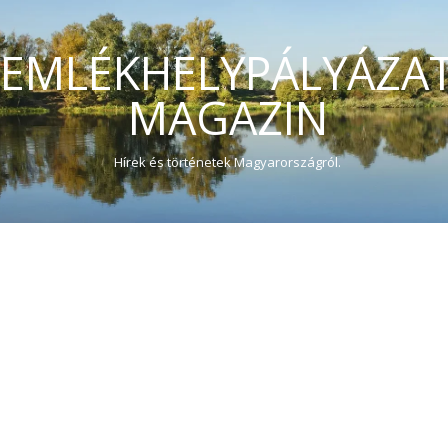
EMLÉKHELYPÁLYÁZA
MAGAZIN
Hírek és történetek Magyarországról.