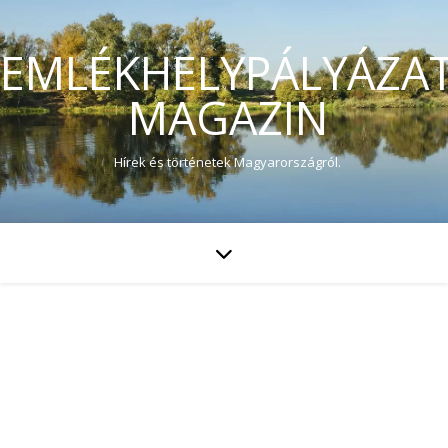
EMLÉKHELYPÁLYÁZA
MAGAZIN
Hírek és történetek Magyarországról.