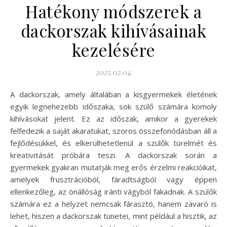
Hatékony módszerek a
dackorszak kihívásainak
kezelésére
2025.02.04.
A dackorszak, amely általában a kisgyermekek életének
egyik legnehezebb időszaka, sok szülő számára komoly
kihívásokat jelent. Ez az időszak, amikor a gyerekek
felfedezik a saját akaratukat, szoros összefonódásban áll a
fejlődésükkel, és elkerülhetetlenül a szülők türelmét és
kreativitását próbára teszi. A dackorszak során a
gyermekek gyakran mutatják meg erős érzelmi reakcióikat,
amelyek frusztrációból, fáradtságból vagy éppen
ellenkezőleg, az önállóság iránti vágyból fakadnak. A szülők
számára ez a helyzet nemcsak fárasztó, hanem zavaró is
lehet, hiszen a dackorszak tünetei, mint például a hisztik, az