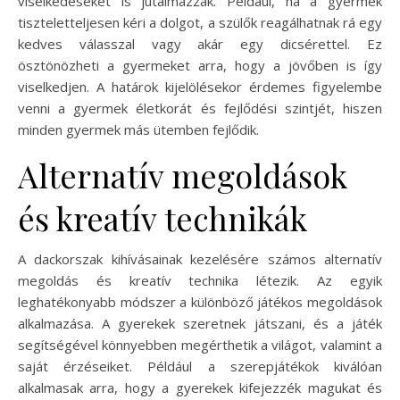
viselkedéseket is jutalmazzák. Például, ha a gyermek
tiszteletteljesen kéri a dolgot, a szülők reagálhatnak rá egy
kedves válasszal vagy akár egy dicsérettel. Ez
ösztönözheti a gyermeket arra, hogy a jövőben is így
viselkedjen. A határok kijelölésekor érdemes figyelembe
venni a gyermek életkorát és fejlődési szintjét, hiszen
minden gyermek más ütemben fejlődik.
Alternatív megoldások
és kreatív technikák
A dackorszak kihívásainak kezelésére számos alternatív
megoldás és kreatív technika létezik. Az egyik
leghatékonyabb módszer a különböző játékos megoldások
alkalmazása. A gyerekek szeretnek játszani, és a játék
segítségével könnyebben megérthetik a világot, valamint a
saját érzéseiket. Például a szerepjátékok kiválóan
alkalmasak arra, hogy a gyerekek kifejezzék magukat és