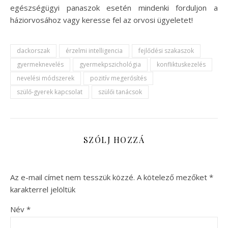
egészségügyi panaszok esetén mindenki forduljon a
háziorvosához vagy keresse fel az orvosi ügyeletet!
dackorszak
érzelmi intelligencia
fejlődési szakaszok
gyermeknevelés
gyermekpszichológia
konfliktuskezelés
nevelési módszerek
pozitív megerősítés
szülő-gyerek kapcsolat
szülői tanácsok
SZÓLJ HOZZÁ
Az e-mail címet nem tesszük közzé.
A kötelező mezőket
*
karakterrel jelöltük
Név
*