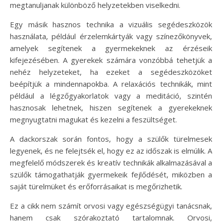
megtanuljanak különböző helyzetekben viselkedni.
Egy másik hasznos technika a vizuális segédeszközök
használata, például érzelemkártyák vagy színezőkönyvek,
amelyek segítenek a gyermekeknek az érzéseik
kifejezésében. A gyerekek számára vonzóbbá tehetjük a
nehéz helyzeteket, ha ezeket a segédeszközöket
beépítjük a mindennapokba. A relaxációs technikák, mint
például a légzőgyakorlatok vagy a meditáció, szintén
hasznosak lehetnek, hiszen segítenek a gyerekeknek
megnyugtatni magukat és kezelni a feszültséget.
A dackorszak során fontos, hogy a szülők türelmesek
legyenek, és ne felejtsék el, hogy ez az időszak is elmúlik. A
megfelelő módszerek és kreatív technikák alkalmazásával a
szülők támogathatják gyermekeik fejlődését, miközben a
saját türelmüket és erőforrásaikat is megőrizhetik.
Ez a cikk nem számít orvosi vagy egészségügyi tanácsnak,
hanem csak szórakoztató tartalomnak. Orvosi,