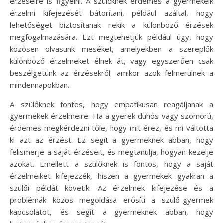
érzéseire is figyelni. A szülőknek érdemes a gyermekeik
érzelmi kifejezését bátorítani, például azáltal, hogy
lehetőséget biztosítanak nekik a különböző érzések
megfogalmazására. Ezt megtehetjük például úgy, hogy
közösen olvasunk meséket, amelyekben a szereplők
különböző érzelmeket élnek át, vagy egyszerűen csak
beszélgetünk az érzésekről, amikor azok felmerülnek a
mindennapokban.
A szülőknek fontos, hogy empatikusan reagáljanak a
gyermekek érzelmeire. Ha a gyerek dühös vagy szomorú,
érdemes megkérdezni tőle, hogy mit érez, és mi váltotta
ki azt az érzést. Ez segít a gyermeknek abban, hogy
felismerje a saját érzéseit, és megtanulja, hogyan kezelje
azokat. Emellett a szülőknek is fontos, hogy a saját
érzelmeiket kifejezzék, hiszen a gyermekek gyakran a
szülői példát követik. Az érzelmek kifejezése és a
problémák közös megoldása erősíti a szülő-gyermek
kapcsolatot, és segít a gyermeknek abban, hogy