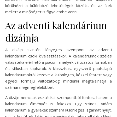
körülnézni a különböző lehetőségek között, és az ízek
mellett a minőséget is figyelembe venni.
Az adventi kalendárium
dizájnja
A dizájn szintén lényeges szempont az adventi
kalendárium csoki kiválasztásakor. A kalendáriumok széles
választéka elérhető a piacon, amelyek változatos formában
és stílusban kaphatók. A klasszikus, egyszerű papíralapú
kalendáriumoktól kezdve a különleges, kézzel festett vagy
egyedi formájú változatokig mindenki megtalálhatja a
számára legmegfelelőbbet.
A dizájn nemcsak esztétikai szempontból fontos, hanem a
kalendárium élményét is fokozza. Egy színes, vidám
kalendárium a gyerekek számára különleges izgalmat nyújt,
míg a felnőttek talán egy elegánsabb, letisztultabb stílust