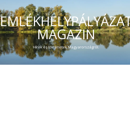
EMLÉKHELYPÁLYÁZA
MAGAZIN
Hírek és történetek Magyarországról.