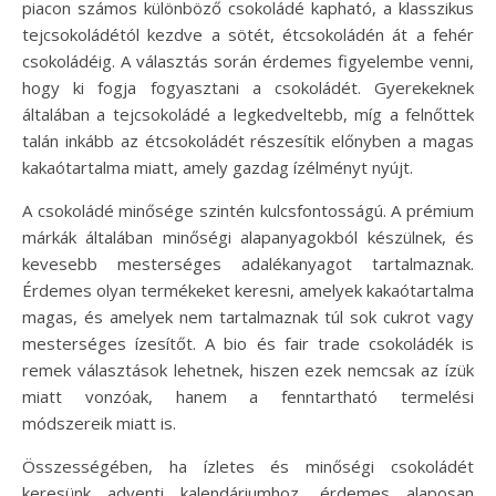
piacon számos különböző csokoládé kapható, a klasszikus
tejcsokoládétól kezdve a sötét, étcsokoládén át a fehér
csokoládéig. A választás során érdemes figyelembe venni,
hogy ki fogja fogyasztani a csokoládét. Gyerekeknek
általában a tejcsokoládé a legkedveltebb, míg a felnőttek
talán inkább az étcsokoládét részesítik előnyben a magas
kakaótartalma miatt, amely gazdag ízélményt nyújt.
A csokoládé minősége szintén kulcsfontosságú. A prémium
márkák általában minőségi alapanyagokból készülnek, és
kevesebb mesterséges adalékanyagot tartalmaznak.
Érdemes olyan termékeket keresni, amelyek kakaótartalma
magas, és amelyek nem tartalmaznak túl sok cukrot vagy
mesterséges ízesítőt. A bio és fair trade csokoládék is
remek választások lehetnek, hiszen ezek nemcsak az ízük
miatt vonzóak, hanem a fenntartható termelési
módszereik miatt is.
Összességében, ha ízletes és minőségi csokoládét
keresünk adventi kalendáriumhoz, érdemes alaposan