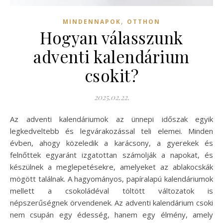
,
MINDENNAPOK
OTTHON
Hogyan válasszunk
adventi kalendárium
csokit?
2025.02.22.
Az adventi kalendáriumok az ünnepi időszak egyik
legkedveltebb és legvárakozással teli elemei. Minden
évben, ahogy közeledik a karácsony, a gyerekek és
felnőttek egyaránt izgatottan számolják a napokat, és
készülnek a meglepetésekre, amelyeket az ablakocskák
mögött találnak. A hagyományos, papíralapú kalendáriumok
mellett a csokoládéval töltött változatok is
népszerűségnek örvendenek. Az adventi kalendárium csoki
nem csupán egy édesség, hanem egy élmény, amely