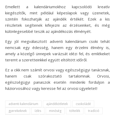
Emellett a kalendáriumokhoz kapcsolódó kreatív
kiegészítők, mint például képeslapok vagy üzenetek,
szintén fokozhatják az ajándék értékét. Ezek a kis
részletek segítenek kifejezni az érzéseinket, és még
különlegesebbé teszik az ajándékozás élményét.
Egy jól megválasztott adventi kalendárium csoki tehát
nemcsak egy édesség, hanem egy érzelmi élmény is,
amely a közelgő ünnepek varázsát idézi fel, és emlékeket
teremt a szeretteinkkel együtt eltöltött időről.
Ez a cikk nem számít orvosi vagy egészségügyi tanácsnak,
hanem csak szórakoztató tartalomnak. Orvosi,
egészségügyi panaszok esetén mindenki forduljon a
háziorvosához vagy keresse fel az orvosi ügyeletet!
adventi kalendárium
ajándékötletek
csokoládé
gyerekeknek
ízlés
minőség
töltelék
tradíció