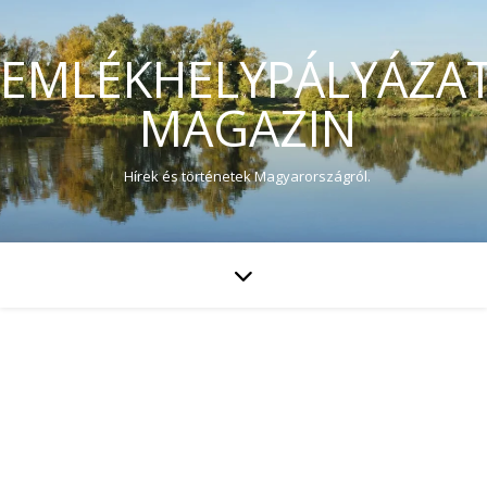
EMLÉKHELYPÁLYÁZA
MAGAZIN
Hírek és történetek Magyarországról.