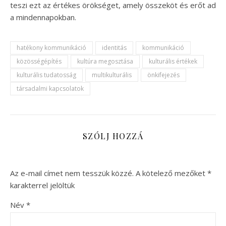
teszi ezt az értékes örökséget, amely összeköt és erőt ad
a mindennapokban.
hatékony kommunikáció
identitás
kommunikáció
közösségépítés
kultúra megosztása
kulturális értékek
kulturális tudatosság
multikulturális
önkifejezés
társadalmi kapcsolatok
SZÓLJ HOZZÁ
Az e-mail címet nem tesszük közzé.
A kötelező mezőket
*
karakterrel jelöltük
Név
*