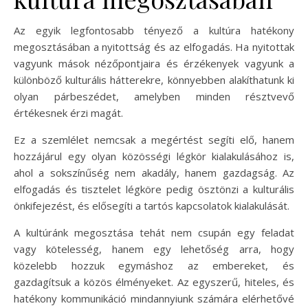
Az egyik legfontosabb tényező a kultúra hatékony
megosztásában a nyitottság és az elfogadás. Ha nyitottak
vagyunk mások nézőpontjaira és érzékenyek vagyunk a
különböző kulturális hátterekre, könnyebben alakíthatunk ki
olyan párbeszédet, amelyben minden résztvevő
értékesnek érzi magát.
Ez a szemlélet nemcsak a megértést segíti elő, hanem
hozzájárul egy olyan közösségi légkör kialakulásához is,
ahol a sokszínűség nem akadály, hanem gazdagság. Az
elfogadás és tisztelet légköre pedig ösztönzi a kulturális
önkifejezést, és elősegíti a tartós kapcsolatok kialakulását.
A kultúránk megosztása tehát nem csupán egy feladat
vagy kötelesség, hanem egy lehetőség arra, hogy
közelebb hozzuk egymáshoz az embereket, és
gazdagítsuk a közös élményeket. Az egyszerű, hiteles, és
hatékony kommunikáció mindannyiunk számára elérhetővé