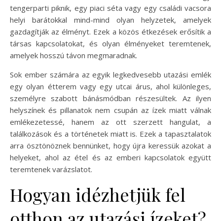
tengerparti piknik, egy piaci séta vagy egy családi vacsora
helyi barátokkal mind-mind olyan helyzetek, amelyek
gazdagítják az élményt. Ezek a közös étkezések erősítik a
társas kapcsolatokat, és olyan élményeket teremtenek,
amelyek hosszú távon megmaradnak.
Sok ember számára az egyik legkedvesebb utazási emlék
egy olyan étterem vagy egy utcai árus, ahol különleges,
személyre szabott bánásmódban részesültek. Az ilyen
helyszínek és pillanatok nem csupán az ízek miatt válnak
emlékezetessé, hanem az ott szerzett hangulat, a
találkozások és a történetek miatt is. Ezek a tapasztalatok
arra ösztönöznek bennünket, hogy újra keressük azokat a
helyeket, ahol az étel és az emberi kapcsolatok együtt
teremtenek varázslatot.
Hogyan idézhetjük fel
otthon az utazási ízeket?