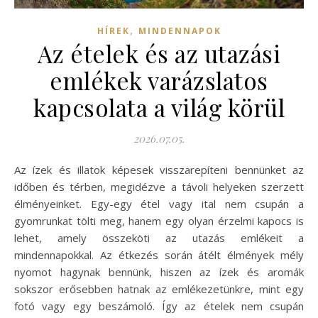
,
HÍREK
MINDENNAPOK
Az ételek és az utazási
emlékek varázslatos
kapcsolata a világ körül
2026.07.05.
Az ízek és illatok képesek visszarepíteni bennünket az
időben és térben, megidézve a távoli helyeken szerzett
élményeinket. Egy-egy étel vagy ital nem csupán a
gyomrunkat tölti meg, hanem egy olyan érzelmi kapocs is
lehet, amely összeköti az utazás emlékeit a
mindennapokkal. Az étkezés során átélt élmények mély
nyomot hagynak bennünk, hiszen az ízek és aromák
sokszor erősebben hatnak az emlékezetünkre, mint egy
fotó vagy egy beszámoló. Így az ételek nem csupán