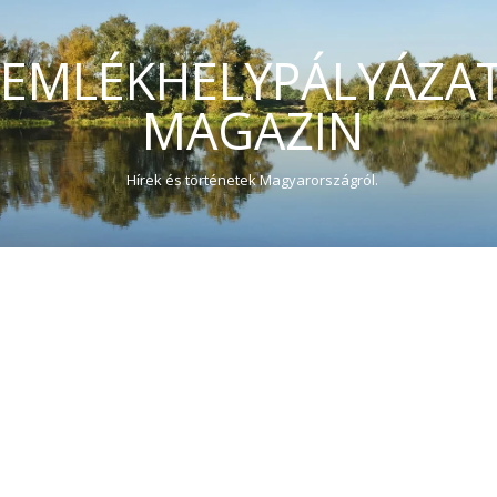
EMLÉKHELYPÁLYÁZA
MAGAZIN
Hírek és történetek Magyarországról.