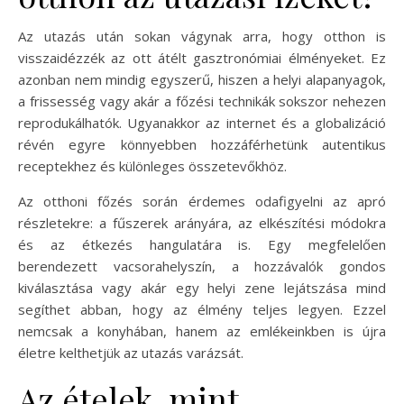
Az utazás után sokan vágynak arra, hogy otthon is
visszaidézzék az ott átélt gasztronómiai élményeket. Ez
azonban nem mindig egyszerű, hiszen a helyi alapanyagok,
a frissesség vagy akár a főzési technikák sokszor nehezen
reprodukálhatók. Ugyanakkor az internet és a globalizáció
révén egyre könnyebben hozzáférhetünk autentikus
receptekhez és különleges összetevőkhöz.
Az otthoni főzés során érdemes odafigyelni az apró
részletekre: a fűszerek arányára, az elkészítési módokra
és az étkezés hangulatára is. Egy megfelelően
berendezett vacsorahelyszín, a hozzávalók gondos
kiválasztása vagy akár egy helyi zene lejátszása mind
segíthet abban, hogy az élmény teljes legyen. Ezzel
nemcsak a konyhában, hanem az emlékeinkben is újra
életre kelthetjük az utazás varázsát.
Az ételek, mint