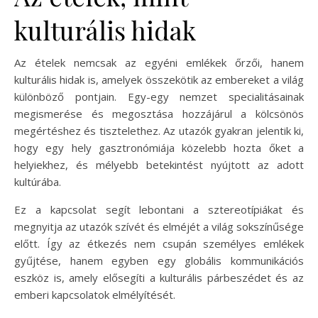
kulturális hidak
Az ételek nemcsak az egyéni emlékek őrzői, hanem
kulturális hidak is, amelyek összekötik az embereket a világ
különböző pontjain. Egy-egy nemzet specialitásainak
megismerése és megosztása hozzájárul a kölcsönös
megértéshez és tisztelethez. Az utazók gyakran jelentik ki,
hogy egy hely gasztronómiája közelebb hozta őket a
helyiekhez, és mélyebb betekintést nyújtott az adott
kultúrába.
Ez a kapcsolat segít lebontani a sztereotípiákat és
megnyitja az utazók szívét és elméjét a világ sokszínűsége
előtt. Így az étkezés nem csupán személyes emlékek
gyűjtése, hanem egyben egy globális kommunikációs
eszköz is, amely elősegíti a kulturális párbeszédet és az
emberi kapcsolatok elmélyítését.