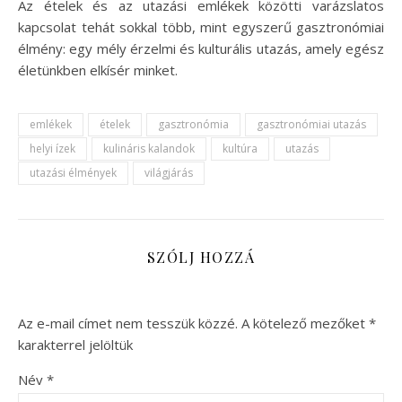
Az ételek és az utazási emlékek közötti varázslatos
kapcsolat tehát sokkal több, mint egyszerű gasztronómiai
élmény: egy mély érzelmi és kulturális utazás, amely egész
életünkben elkísér minket.
emlékek
ételek
gasztronómia
gasztronómiai utazás
helyi ízek
kulináris kalandok
kultúra
utazás
utazási élmények
világjárás
SZÓLJ HOZZÁ
Az e-mail címet nem tesszük közzé.
A kötelező mezőket
*
karakterrel jelöltük
Név
*