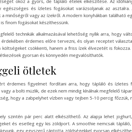
éget okoz a gyors, de tápláló ételek elkészítése. Az időhiány
y egészséges és ízletes fogásokat varázsoljanak az asztalra.
nunk a minőségről vagy az ízekről. A modern konyhákban található
 is finom fogásokat készíthessünk.
elelő technikák alkalmazásával lehetőség nyílik arra, hogy vált
e érdekében érdemes előre tervezni, és olyan receptet választa
 költségeket csökkenti, hanem a friss ízek élvezetét is fokozz
 étkezések gyorsan és könnyedén megvalósíthatók.
ggeli ötletek
rt érdemes figyelmet fordítani arra, hogy tápláló és ízletes 
agy a bolti müzlik, de ezek nem mindig kínálnak megfelelő tápa
ükség, hogy a zabpelyhet vízben vagy tejben 5-10 percig főzzük, 
 szintén pár perc alatt elkészíthető. Az alapja lehet joghurt
eket és esetleg egy kis zöldport. A smoothie nemcsak tápláló, de
ágyunk, egy egyszerű rántotta zöldségekkel gyorsan elkészíthető