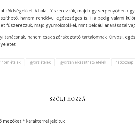
hal zöldségekkel. A halat fűszerezzük, majd egy serpenyőben egy 
észíthető, hanem rendkívül egészséges is. Ha pedig valami kü
ellet fűszerezzük, majd gyümölcsökkel, mint például ananásszal v
yi tanácsnak, hanem csak szórakoztató tartalomnak. Orvosi, egé
yeletet!
finom ételek
gyors ételek
gyorsan elkészíthető ételek
hétköznapi
SZÓLJ HOZZÁ
ző mezőket
*
karakterrel jelöltük