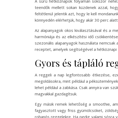
A sűrű hétköznapok folyamán sokszor nehézs
teendők mellett sokan küzdenek azzal, hog
feltétlenül jelentik azt, hogy le kell monda
könnyedén elérhetjük, hogy akár 30 perc alatt
Az alapanyagok okos kiválasztásával és a megf
harmóniája és az elkészítési idő csökkentés
szezonális alapanyagok használata nemcsak a
receptet, amelyek segítségével a hétköznapi
Gyors és tápláló re
A reggeli a nap legfontosabb étkezése, ezé
megoldásokra, mint például a péksütemények v
lehet például a zabkása. Csak annyira van sz
magvakkal gazdagítsuk.
Egy másik remek lehetőség a smoothie, amely
fagyasztott vagy friss gyümölcsöket, zöldség
rohanós reggelekre. Ha pedig valami sósra v