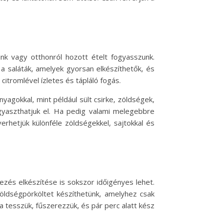
nk vagy otthonról hozott ételt fogyasszunk.
a saláták, amelyek gyorsan elkészíthetők, és
 citromlével ízletes és tápláló fogás.
yagokkal, mint például sült csirke, zöldségek,
yaszthatjuk el. Ha pedig valami melegebbre
rhetjük különféle zöldségekkel, sajtokkal és
ezés elkészítése is sokszor időigényes lehet.
öldségpörköltet készíthetünk, amelyhez csak
 tesszük, fűszerezzük, és pár perc alatt kész