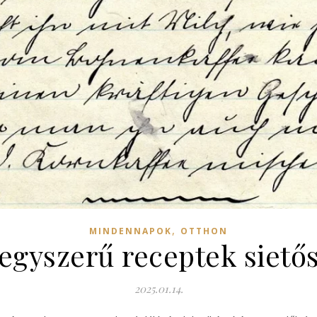
,
MINDENNAPOK
OTTHON
 egyszerű receptek siető
2025.01.14.