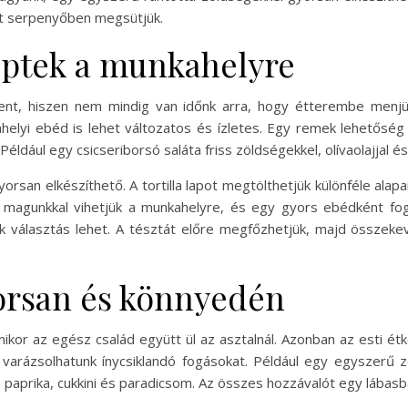
tt serpenyőben megsütjük.
eptek a munkahelyre
ent, hiszen nem mindig van időnk arra, hogy étterembe menjü
lyi ebéd is lehet változatos és ízletes. Egy remek lehetőség 
éldául egy csicseriborsó saláta friss zöldségekkel, olívaolajjal és
rsan elkészíthető. A tortilla lapot megtölthetjük különféle alapan
 magunkkal vihetjük a munkahelyre, és egy gyors ebédként fog
 választás lehet. A tésztát előre megfőzhetjük, majd összekeve
orsan és könnyedén
ikor az egész család együtt ül az asztalnál. Azonban az esti étk
arázsolhatunk ínycsiklandó fogásokat. Például egy egyszerű z
paprika, cukkini és paradicsom. Az összes hozzávalót egy lábasba