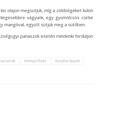
kis olajon megsütjük, míg a zöldségeket külön
lönlegesebbre vágyunk, egy gyümölcsös csirke
agy mangóval, együtt sütjük meg a sütőben.
szségügyi panaszok esetén mindenki forduljon
 vacsorák
könnyű főzés
konyhai tippek