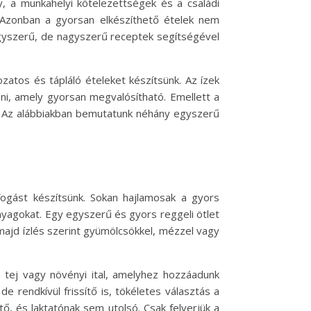
, a munkahelyi kötelezettségek és a családi
 Azonban a gyorsan elkészíthető ételek nem
 egyszerű, de nagyszerű receptek segítségével
ozatos és tápláló ételeket készítsünk. Az ízek
ni, amely gyorsan megvalósítható. Emellett a
a. Az alábbiakban bemutatunk néhány egyszerű
fogást készítsünk. Sokan hajlamosak a gyors
nyagokat. Egy egyszerű és gyors reggeli ötlet
majd ízlés szerint gyümölcsökkel, mézzel vagy
, tej vagy növényi ital, amelyhez hozzáadunk
 rendkívül frissítő is, tökéletes választás a
, és laktatónak sem utolsó. Csak felverjük a