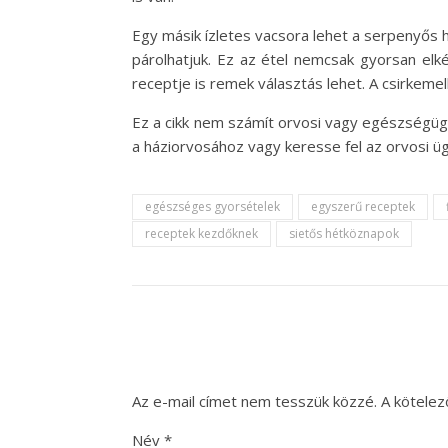
Egy másik ízletes vacsora lehet a serpenyős 
párolhatjuk. Ez az étel nemcsak gyorsan elk
receptje is remek választás lehet. A csirkem
Ez a cikk nem számít orvosi vagy egészségüg
a háziorvosához vagy keresse fel az orvosi üg
egészséges gyorsételek
egyszerű receptek
receptek kezdőknek
sietős hétköznapok
Az e-mail címet nem tesszük közzé.
A kötele
Név
*