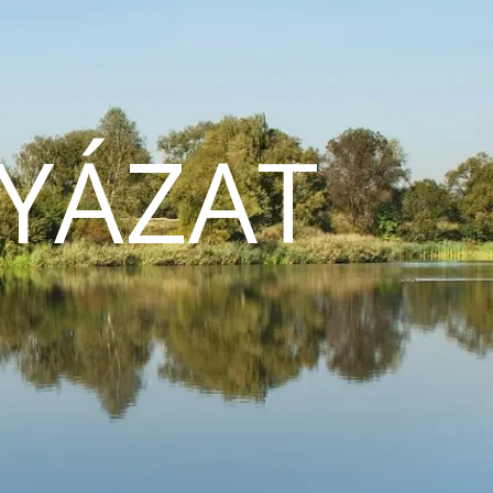
YÁZAT
N