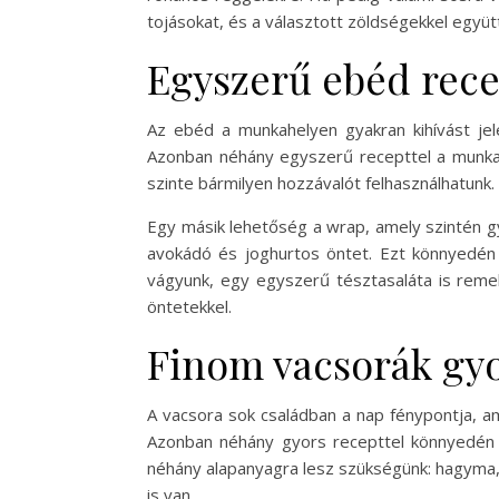
tojásokat, és a választott zöldségekkel együ
Egyszerű ebéd rec
Az ebéd a munkahelyen gyakran kihívást jel
Azonban néhány egyszerű recepttel a munkahe
szinte bármilyen hozzávalót felhasználhatunk. P
Egy másik lehetőség a wrap, amely szintén gyo
avokádó és joghurtos öntet. Ezt könnyedén
vágyunk, egy egyszerű tésztasaláta is remek
öntetekkel.
Finom vacsorák gy
A vacsora sok családban a nap fénypontja, am
Azonban néhány gyors recepttel könnyedén v
néhány alapanyagra lesz szükségünk: hagyma, 
is van.