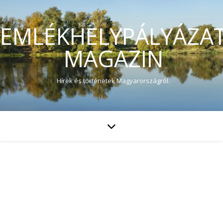
EMLÉKHELYPÁLYÁZA
MAGAZIN
Hírek és történetek Magyarországról.