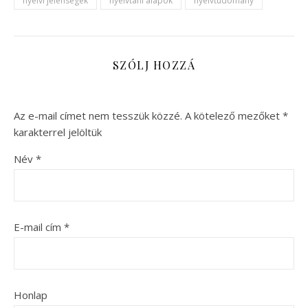
nyelvi jelenségek
nyelvtani alapok
nyelvtudomány
SZÓLJ HOZZÁ
Az e-mail címet nem tesszük közzé.
A kötelező mezőket
*
karakterrel jelöltük
Név
*
E-mail cím
*
Honlap