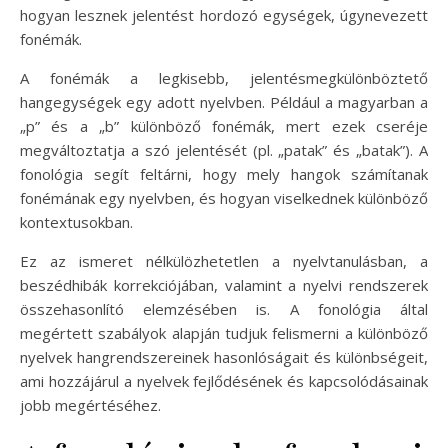
hogyan lesznek jelentést hordozó egységek, úgynevezett
fonémák.
A fonémák a legkisebb, jelentésmegkülönböztető
hangegységek egy adott nyelvben. Például a magyarban a
„p” és a „b” különböző fonémák, mert ezek cseréje
megváltoztatja a szó jelentését (pl. „patak” és „batak”). A
fonológia segít feltárni, hogy mely hangok számítanak
fonémának egy nyelvben, és hogyan viselkednek különböző
kontextusokban.
Ez az ismeret nélkülözhetetlen a nyelvtanulásban, a
beszédhibák korrekciójában, valamint a nyelvi rendszerek
összehasonlító elemzésében is. A fonológia által
megértett szabályok alapján tudjuk felismerni a különböző
nyelvek hangrendszereinek hasonlóságait és különbségeit,
ami hozzájárul a nyelvek fejlődésének és kapcsolódásainak
jobb megértéséhez.