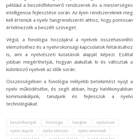
például a beszédfelismerő rendszerek és a mesterséges
intelligencia fejlesztése során. Az ilyen rendszereknek meg
kell érteniük a nyelv hangrendszerét ahhoz, hogy pontosan
értelmezzék a beszélt szöveget.
Végül, a fonológia hozzájárul a nyelvek összehasonlító
elemzéséhez és a nyelvrokonsági kapcsolatok feltárásához
is, ami a nyelvészeti kutatások alapját képezi. Ezáltal
jobban megérthetjük, hogyan alakultak ki és változtak a
különböző nyelvek az idők során.
Összességében a fonológia mélyebb betekintést nyújt a
nyelv működésébe, és segít abban, hogy hatékonyabban
kommunikáljunk, tanuljunk és fejlesszük a nyelvi
technológiákat.
beszédhangok
fonológia
hangtan
nyelvészet
nyelvi alapok
nyelvi elemzés
nyelvi ismeretek