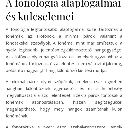
A fonológia alapfogalmai
és kulcselemei
A fonológia legfontosabb alapfogalmai közé tartoznak a
fonémák, az allofónok, a minimal párok, valamint a
fonotaktikai szabályok. A fonéma, mint már említettük, a
nyelv legkisebb jelentésmegkülönböztető hangegysége.
Az allofónok olyan hangváltozatok, amelyek ugyanahhoz a
fonémához tartoznak, és a jelentést nem változtatják meg,
például a magyar „t” hang különböző kiejtési módjai.
A minimal párok olyan szópárok, amelyek csak egyetlen
hangban különböznek egymástól, és ez a különbség
megváltoztatja a szó jelentését. Ezek a párok fontosak a
fonémák azonosításában, hiszen segítségükkel
megállapítható, hogy mely hangok számítanak külön
fonémának.
A fonotaktika a nyelv azon szabályrendszere, amely