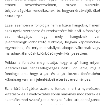
emberi beszédszervekben, milyen akusztikai
tulajdonságokkal rendelkeznek, és hogyan érzékeljük őket
hallás útján.
Ezzel szemben a fonológia nem a fizikai hangokra, hanem
azok nyelvi szerepére és rendszerére fókuszál. A fonológia
azt vizsgálja, hogy mely hangoknak van
jelentésmegkülönböztető funkciója, hogyan kapcsolódnak
egymáshoz, és milyen szabályok alapján változnak vagy
maradnak állandóak különböző nyelvi környezetben.
Például a fonetika megmutatja, hogy a „p” hang milyen
légáramlással, hangszalagrezgés nélkül jön létre, míg a
fonológia azt, hogy a „p” és a „b” között fonémaként
különbség van, ami jelentésbeli eltérést eredményez.
Ez a különbségtétel azért is fontos, mert a nyelvészeti
kutatások és a nyelvoktatás során más-más módszerek és
szemléletmód szükséges a hangok fizikai tulajdonságainak