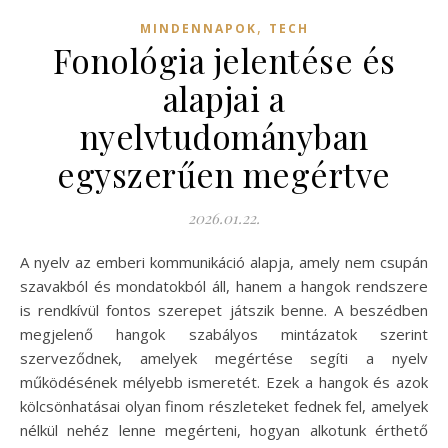
,
MINDENNAPOK
TECH
Fonológia jelentése és
alapjai a
nyelvtudományban
egyszerűen megértve
2026.01.22.
A nyelv az emberi kommunikáció alapja, amely nem csupán
szavakból és mondatokból áll, hanem a hangok rendszere
is rendkívül fontos szerepet játszik benne. A beszédben
megjelenő hangok szabályos mintázatok szerint
szerveződnek, amelyek megértése segíti a nyelv
működésének mélyebb ismeretét. Ezek a hangok és azok
kölcsönhatásai olyan finom részleteket fednek fel, amelyek
nélkül nehéz lenne megérteni, hogyan alkotunk érthető