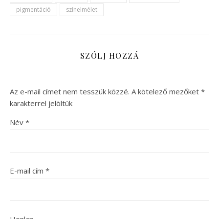
pigmentáció
színelmélet
SZÓLJ HOZZÁ
Az e-mail címet nem tesszük közzé.
A kötelező mezőket
*
karakterrel jelöltük
Név
*
E-mail cím
*
Honlap