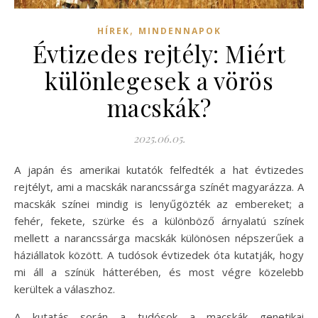
,
HÍREK
MINDENNAPOK
Évtizedes rejtély: Miért
különlegesek a vörös
macskák?
2025.06.05.
A japán és amerikai kutatók felfedték a hat évtizedes
rejtélyt, ami a macskák narancssárga színét magyarázza. A
macskák színei mindig is lenyűgözték az embereket; a
fehér, fekete, szürke és a különböző árnyalatú színek
mellett a narancssárga macskák különösen népszerűek a
háziállatok között. A tudósok évtizedek óta kutatják, hogy
mi áll a színük hátterében, és most végre közelebb
kerültek a válaszhoz.
A kutatás során a tudósok a macskák genetikai