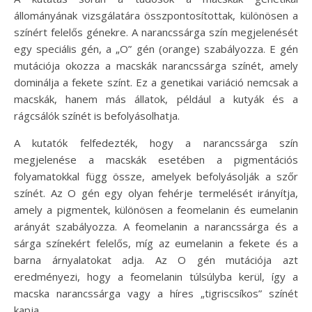
állományának vizsgálatára összpontosítottak, különösen a
színért felelős génekre. A narancssárga szín megjelenését
egy speciális gén, a „O” gén (orange) szabályozza. E gén
mutációja okozza a macskák narancssárga színét, amely
dominálja a fekete színt. Ez a genetikai variáció nemcsak a
macskák, hanem más állatok, például a kutyák és a
rágcsálók színét is befolyásolhatja.
A kutatók felfedezték, hogy a narancssárga szín
megjelenése a macskák esetében a pigmentációs
folyamatokkal függ össze, amelyek befolyásolják a szőr
színét. Az O gén egy olyan fehérje termelését irányítja,
amely a pigmentek, különösen a feomelanin és eumelanin
arányát szabályozza. A feomelanin a narancssárga és a
sárga színekért felelős, míg az eumelanin a fekete és a
barna árnyalatokat adja. Az O gén mutációja azt
eredményezi, hogy a feomelanin túlsúlyba kerül, így a
macska narancssárga vagy a híres „tigriscsíkos” színét
kapja.