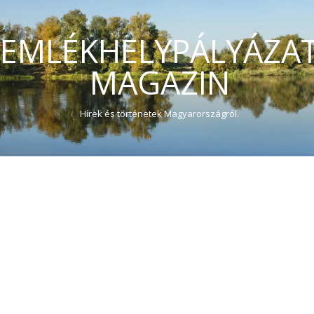
EMLÉKHELYPÁLYÁZA
MAGAZIN
Hírek és történetek Magyarországról.