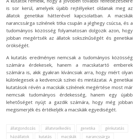
A kutatók remélik, hogy a jövőben további felfedezésekre
is sor kerül, amelyek újabb rejtélyeket oldanak meg az
állatok genetikai hátterével kapcsolatban. A macskák
narancssárga színének titka csupán a jéghegy csúcsa, és a
tudományos közösség folyamatosan dolgozik azon, hogy
jobban megértsék az állatok sokszínűségét és genetikai
örökségét.
A kutatás eredményei nemcsak a tudományos közösség
számára érdekesek, hanem a macskatartó emberek
számára is, akik gyakran kíváncsiak arra, hogy miért olyan
különlegesek a kedvencük színei és mintázatai. A genetikai
kutatások révén a macskák színének megértése most már
nemcsak tudományos érdekesség, hanem egy újabb
lehetőséget nyújt a gazdik számára, hogy még jobban
megismerjék és értékeljék a macskáik egyediségét.
állatgondozás
állatviselkedés
genetika
génkutatás
háziállatok
kutatás
macskák
narancssárga