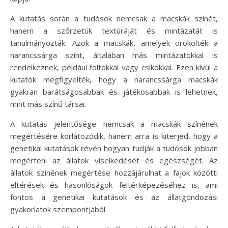
A kutatás során a tudósok nemcsak a macskák színét,
hanem a szőrzetük textúráját és mintázatát is
tanulmányozták. Azok a macskák, amelyek örökölték a
narancssárga színt, általában más mintázatokkal is
rendelkeznek, például foltokkal vagy csíkokkal. Ezen kívül a
kutatók megfigyelték, hogy a narancssárga macskák
gyakran barátságosabbak és játékosabbak is lehetnek,
mint más színű társai.
A kutatás jelentősége nemcsak a macskák színének
megértésére korlátozódik, hanem arra is kiterjed, hogy a
genetikai kutatások révén hogyan tudják a tudósok jobban
megérteni az állatok viselkedését és egészségét. Az
állatok színének megértése hozzájárulhat a fajok közötti
eltérések és hasonlóságok feltérképezéséhez is, ami
fontos a genetikai kutatások és az állatgondozási
gyakorlatok szempontjából.