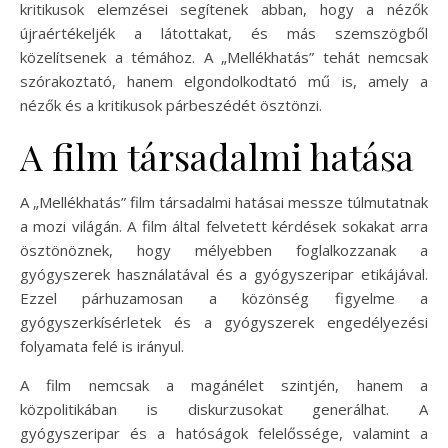
kritikusok elemzései segítenek abban, hogy a nézők
újraértékeljék a látottakat, és más szemszögből
közelítsenek a témához. A „Mellékhatás” tehát nemcsak
szórakoztató, hanem elgondolkodtató mű is, amely a
nézők és a kritikusok párbeszédét ösztönzi.
A film társadalmi hatása
A „Mellékhatás” film társadalmi hatásai messze túlmutatnak
a mozi világán. A film által felvetett kérdések sokakat arra
ösztönöznek, hogy mélyebben foglalkozzanak a
gyógyszerek használatával és a gyógyszeripar etikájával.
Ezzel párhuzamosan a közönség figyelme a
gyógyszerkísérletek és a gyógyszerek engedélyezési
folyamata felé is irányul.
A film nemcsak a magánélet szintjén, hanem a
közpolitikában is diskurzusokat generálhat. A
gyógyszeripar és a hatóságok felelőssége, valamint a