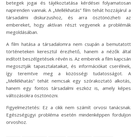
betegek jogai és tájékoztatása kérdései folyamatosan
napirenden vannak. A „Mellékhatás” film tehát hozzájárul a
társadalmi diskurzushoz, és arra ösztönözheti az
embereket, hogy aktívan részt vegyenek a problémák
megoldásában.
A film hatása a társadalomra nem csupán a bemutatott
történeteken keresztül érezhető, hanem a nézők által
indított beszélgetések révén is. Az emberek a film kapcsán
megosztják tapasztalataikat, és információkat cserélnek,
így teremtve meg a közösségi tudatosságot. A
„Mellékhatás” tehát nemcsak egy szórakoztató alkotás,
hanem egy fontos társadalmi eszköz is, amely képes
változásokra ösztönözni.
Figyelmeztetés: Ez a cikk nem számít orvosi tanácsnak.
Egészségügyi probléma esetén mindenképpen forduljon
orvoshoz.