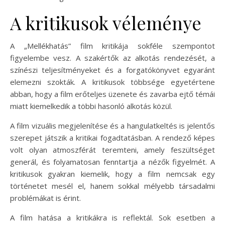
A kritikusok véleménye
A „Mellékhatás” film kritikája sokféle szempontot
figyelembe vesz. A szakértők az alkotás rendezését, a
színészi teljesítményeket és a forgatókönyvet egyaránt
elemezni szokták. A kritikusok többsége egyetértene
abban, hogy a film erőteljes üzenete és zavarba ejtő témái
miatt kiemelkedik a többi hasonló alkotás közül.
A film vizuális megjelenítése és a hangulatkeltés is jelentős
szerepet játszik a kritikai fogadtatásban. A rendező képes
volt olyan atmoszférát teremteni, amely feszültséget
generál, és folyamatosan fenntartja a nézők figyelmét. A
kritikusok gyakran kiemelik, hogy a film nemcsak egy
történetet mesél el, hanem sokkal mélyebb társadalmi
problémákat is érint.
A film hatása a kritikákra is reflektál. Sok esetben a