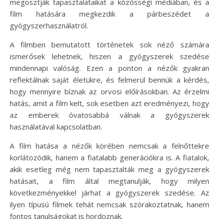
megosztják tapasztalataikat a közösségi médiában, és a
film hatására megkezdik a párbeszédet a
gyógyszerhasználatról.
A filmben bemutatott történetek sok néző számára
ismerősek lehetnek, hiszen a gyógyszerek szedése
mindennapi valóság. Ezen a ponton a nézők gyakran
reflektálnak saját életükre, és felmerül bennük a kérdés,
hogy mennyire bíznak az orvosi előírásokban. Az érzelmi
hatás, amit a film kelt, sok esetben azt eredményezi, hogy
az emberek óvatosabbá válnak a gyógyszerek
használatával kapcsolatban.
A film hatása a nézők körében nemcsak a felnőttekre
korlátozódik, hanem a fiatalabb generációkra is. A fiatalok,
akik esetleg még nem tapasztalták meg a gyógyszerek
hatásait, a film által megtanulják, hogy milyen
következményekkel járhat a gyógyszerek szedése. Az
ilyen típusú filmek tehát nemcsak szórakoztatnak, hanem
fontos tanulságokat is hordoznak.