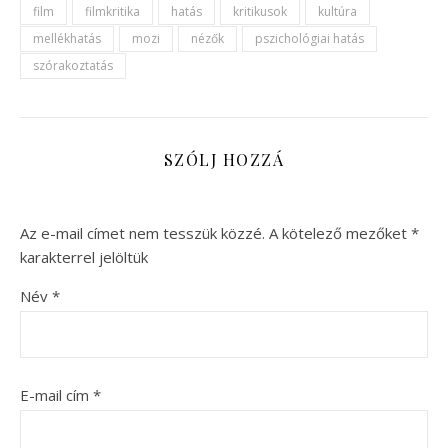
film
filmkritika
hatás
kritikusok
kultúra
mellékhatás
mozi
nézők
pszichológiai hatás
szórakoztatás
SZÓLJ HOZZÁ
Az e-mail címet nem tesszük közzé.
A kötelező mezőket
*
karakterrel jelöltük
Név
*
E-mail cím
*