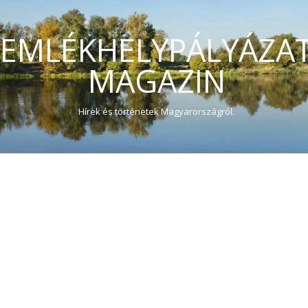
EMLÉKHELYPÁLYÁZA
MAGAZIN
Hírek és történetek Magyarországról.