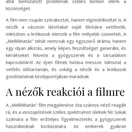
által bemutatott problémák széles körben elérik a
közönséget.
A film nem csupán szórakoztat, hanem elgondolkodtat is. A
nézők a vásznon látottakat saját életükre vetíthetik,
miközben a kritikusok elemzik a film mélyebb üzeneteit. A
„Mellékhatás” tehát nemcsak egy egyszerű dráma, hanem
egy olyan alkotás, amely képes feszültséget generálni, és
kérdéseket felvetni a gyógyszerek és a társadalom
kapcsolatáról. Az ilyen filmek hatása messze túlmutat a
vetítés időtartamán, és sokáig a nézők és a kritikusok
gondolatainak középpontjában maradnak.
A nézők reakciói a filmre
A „Mellékhatás” film megjelenése óta számos néző reagált
rá, és a visszajelzések széles spektrumot ölelnek fel. Sokak
számára a film erőteljes figyelmeztetés a gyógyszerek
használatának kockázataira. Az emberek gyakran