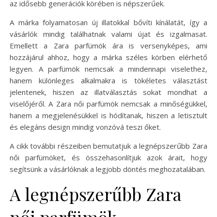
az idősebb generációk körében is népszerűek.
A márka folyamatosan új illatokkal bővíti kínálatát, így a
vásárlók mindig találhatnak valami újat és izgalmasat.
Emellett a Zara parfümök ára is versenyképes, ami
hozzájárul ahhoz, hogy a márka széles körben elérhető
legyen. A parfümök nemcsak a mindennapi viselethez,
hanem különleges alkalmakra is tökéletes választást
jelentenek, hiszen az illatválasztás sokat mondhat a
viselőjéről. A Zara női parfümök nemcsak a minőségükkel,
hanem a megjelenésükkel is hódítanak, hiszen a letisztult
és elegáns design mindig vonzóvá teszi őket.
A cikk további részeiben bemutatjuk a legnépszerűbb Zara
női parfümöket, és összehasonlítjuk azok árait, hogy
segítsünk a vásárlóknak a legjobb döntés meghozatalában.
A legnépszerűbb Zara
női parfümök