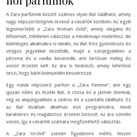
A Zara parfümök között számos olyan illat található, amely
nagy népszerűségnek örvend a vásárlók körében. Az egyik
legismertebb a „Zara Woman Gold”, amely elegáns és
kifinomult, tökéletes választás a mindennapi viselethez, de
különleges alkalmakra is ideális. Az illat friss gyümölcsös és
virágos jegyekkel kezdődik, majd a szívjegyekben a
pézsma és a vanília keveredik, ami tartósan meleg és
vonzó érzetet kelt. Az ára is kedvező, amely lehetővé
teszi, hogy bárki könnyedén beszerezze.
Egy másik népszerű parfüm a „Zara Femme”, ami egy
igazán nőies és érzéki illat. A rózsa és a jázmin dominál,
míg az alapjegyekben a cédrus és a szantálfa található. Ez
az illat kiválóan alkalmas esti programokra, mivel
karakteres és magabiztos érzetet biztosít. Az ára szintén
vonzó, így a vásárlók számára megfizethető választás.
A „Zara Orchid” szintén figyelemre méltó, hiszen