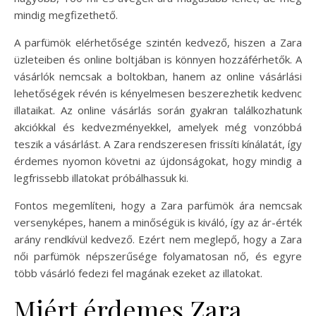
mindig megfizethető.
A parfümök elérhetősége szintén kedvező, hiszen a Zara
üzleteiben és online boltjában is könnyen hozzáférhetők. A
vásárlók nemcsak a boltokban, hanem az online vásárlási
lehetőségek révén is kényelmesen beszerezhetik kedvenc
illataikat. Az online vásárlás során gyakran találkozhatunk
akciókkal és kedvezményekkel, amelyek még vonzóbbá
teszik a vásárlást. A Zara rendszeresen frissíti kínálatát, így
érdemes nyomon követni az újdonságokat, hogy mindig a
legfrissebb illatokat próbálhassuk ki.
Fontos megemlíteni, hogy a Zara parfümök ára nemcsak
versenyképes, hanem a minőségük is kiváló, így az ár-érték
arány rendkívül kedvező. Ezért nem meglepő, hogy a Zara
női parfümök népszerűsége folyamatosan nő, és egyre
több vásárló fedezi fel magának ezeket az illatokat.
Miért érdemes Zara