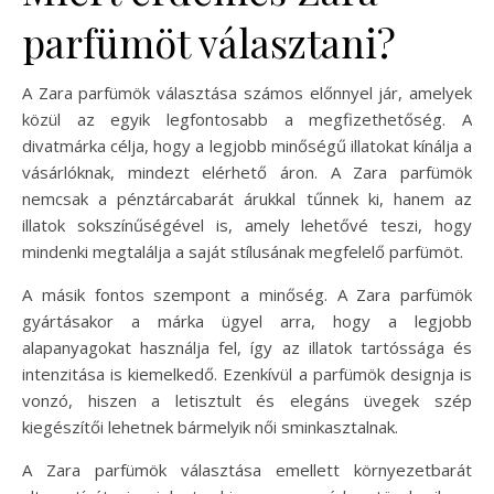
parfümöt választani?
A Zara parfümök választása számos előnnyel jár, amelyek
közül az egyik legfontosabb a megfizethetőség. A
divatmárka célja, hogy a legjobb minőségű illatokat kínálja a
vásárlóknak, mindezt elérhető áron. A Zara parfümök
nemcsak a pénztárcabarát árukkal tűnnek ki, hanem az
illatok sokszínűségével is, amely lehetővé teszi, hogy
mindenki megtalálja a saját stílusának megfelelő parfümöt.
A másik fontos szempont a minőség. A Zara parfümök
gyártásakor a márka ügyel arra, hogy a legjobb
alapanyagokat használja fel, így az illatok tartóssága és
intenzitása is kiemelkedő. Ezenkívül a parfümök designja is
vonzó, hiszen a letisztult és elegáns üvegek szép
kiegészítői lehetnek bármelyik női sminkasztalnak.
A Zara parfümök választása emellett környezetbarát