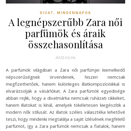
,
DIVAT
MINDENNAPOK
A legnépszerűbb Zara női
parfümök és áraik
összehasonlítása
2025.03.01.
A parfümök világában a Zara női parfümjei kiemelkedő
népszerűségnek örvendenek, hiszen nemcsak
megfizethetőek, hanem különleges illatkompozícióikkal is
elvarázsolják a vásárlókat. A Zara parfümök egyedisége
abban rejlik, hogy a divatmárka nemcsak ruházati cikkeket,
hanem illatokat is kínál, amelyek tökéletesen kiegészítik a
modern nők stílusát. Az illatok széles választéka lehetővé
teszi, hogy mindenki megtalálja a saját ízlésének megfelelő
parfümöt, így a Zara parfümök nemcsak a fiatalok, hanem