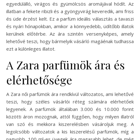
egyedülálló, virágos és gyümölcsös aromájával hódít. Az
illatban a fekete ribizli és a gyöngyvirág keveredik, ami friss
és üde érzést kelt. Ez a parfüm ideális választás a tavaszi
és nyári hónapokban, amikor a könnyedebb, üdítőbb illatok
kerülnek előtérbe. Az ára szintén versenyképes, amely
lehetővé teszi, hogy bármelyik vásárló magáénak tudhassa
ezt a különleges illatot.
A Zara parfümök ára és
elérhetősége
A Zara női parfümök ára rendkívül változatos, ami lehetővé
teszi, hogy széles vásárlói réteg számára elérhetőek
legyenek. A parfümök általában 3.000 és 10.000 forint
közötti áron mozognak, attól függően, hogy milyen illatról
van szó és mekkora kiszerelésben vásároljuk meg. A
legolcsóbb változatok a kis kiszerelésű parfümök, míg a
nagyobb, 100 ml-es üvegek ára magasabb lehet, de még