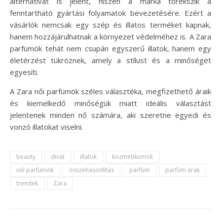
alternatívát is jelent, hiszen a márka törekszik a
fenntartható gyártási folyamatok bevezetésére. Ezért a
vásárlók nemcsak egy szép és illatos terméket kapnak,
hanem hozzájárulhatnak a környezet védelméhez is. A Zara
parfümök tehát nem csupán egyszerű illatok, hanem egy
életérzést tükröznek, amely a stílust és a minőséget
egyesíti.
A Zara női parfümök széles választéka, megfizethető áraik
és kiemelkedő minőségük miatt ideális választást
jelentenek minden nő számára, aki szeretne egyedi és
vonzó illatokat viselni.
beauty
divat
illatok
kozmetikumok
női parfümök
összehasonlítás
parfüm
parfüm árak
trendek
Zara