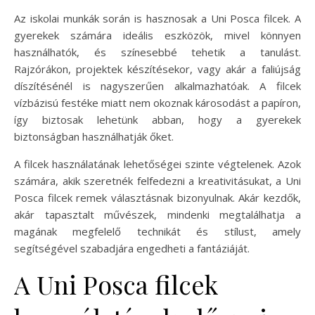
Az iskolai munkák során is hasznosak a Uni Posca filcek. A
gyerekek számára ideális eszközök, mivel könnyen
használhatók, és színesebbé tehetik a tanulást.
Rajzórákon, projektek készítésekor, vagy akár a faliújság
díszítésénél is nagyszerűen alkalmazhatóak. A filcek
vízbázisú festéke miatt nem okoznak károsodást a papíron,
így biztosak lehetünk abban, hogy a gyerekek
biztonságban használhatják őket.
A filcek használatának lehetőségei szinte végtelenek. Azok
számára, akik szeretnék felfedezni a kreativitásukat, a Uni
Posca filcek remek választásnak bizonyulnak. Akár kezdők,
akár tapasztalt művészek, mindenki megtalálhatja a
magának megfelelő technikát és stílust, amely
segítségével szabadjára engedheti a fantáziáját.
A Uni Posca filcek