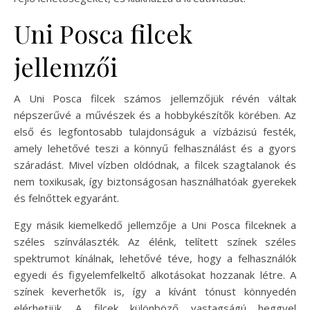
Uni Posca filcek
jellemzői
A Uni Posca filcek számos jellemzőjük révén váltak
népszerűvé a művészek és a hobbykészítők körében. Az
első és legfontosabb tulajdonságuk a vízbázisú festék,
amely lehetővé teszi a könnyű felhasználást és a gyors
száradást. Mivel vízben oldódnak, a filcek szagtalanok és
nem toxikusak, így biztonságosan használhatóak gyerekek
és felnőttek egyaránt.
Egy másik kiemelkedő jellemzője a Uni Posca filceknek a
széles színválaszték. Az élénk, telített színek széles
spektrumot kínálnak, lehetővé téve, hogy a felhasználók
egyedi és figyelemfelkeltő alkotásokat hozzanak létre. A
színek keverhetők is, így a kívánt tónust könnyedén
elérhetjük. A filcek különböző vastagságú heggyel