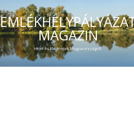
EMLÉKHELYPÁLYÁZA
MAGAZIN
Hírek és történetek Magyarországról.