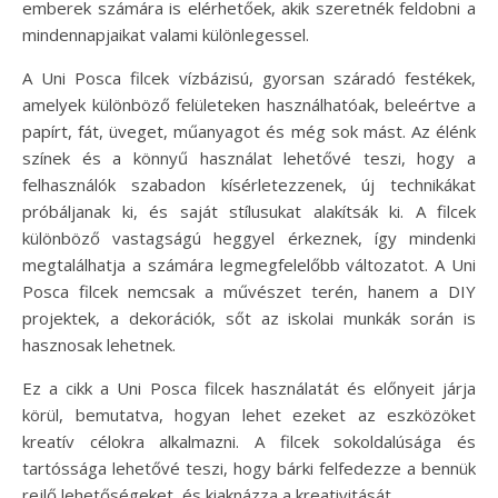
emberek számára is elérhetőek, akik szeretnék feldobni a
mindennapjaikat valami különlegessel.
A Uni Posca filcek vízbázisú, gyorsan száradó festékek,
amelyek különböző felületeken használhatóak, beleértve a
papírt, fát, üveget, műanyagot és még sok mást. Az élénk
színek és a könnyű használat lehetővé teszi, hogy a
felhasználók szabadon kísérletezzenek, új technikákat
próbáljanak ki, és saját stílusukat alakítsák ki. A filcek
különböző vastagságú heggyel érkeznek, így mindenki
megtalálhatja a számára legmegfelelőbb változatot. A Uni
Posca filcek nemcsak a művészet terén, hanem a DIY
projektek, a dekorációk, sőt az iskolai munkák során is
hasznosak lehetnek.
Ez a cikk a Uni Posca filcek használatát és előnyeit járja
körül, bemutatva, hogyan lehet ezeket az eszközöket
kreatív célokra alkalmazni. A filcek sokoldalúsága és
tartóssága lehetővé teszi, hogy bárki felfedezze a bennük
rejlő lehetőségeket, és kiaknázza a kreativitását.