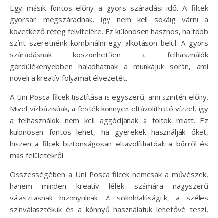
Egy másik fontos előny a gyors száradási idő. A filcek
gyorsan megszáradnak, így nem kell sokáig várni a
következő réteg felvitelére. Ez különösen hasznos, ha több
színt szeretnénk kombinálni egy alkotáson belül. A gyors
száradásnak köszönhetően a felhasználók
gördülékenyebben haladhatnak a munkájuk során, ami
növeli a kreatív folyamat élvezetét.
A Uni Posca filcek tisztítása is egyszerű, ami szintén előny.
Mivel vízbázisúak, a festék könnyen eltávolítható vízzel, így
a felhasználók nem kell aggódjanak a foltok miatt. Ez
különösen fontos lehet, ha gyerekek használják őket,
hiszen a filcek biztonságosan eltávolíthatóak a bőrről és
más felületekről.
Összességében a Uni Posca filcek nemcsak a művészek,
hanem minden kreatív lélek számára nagyszerű
választásnak bizonyulnak. A sokoldalúságuk, a széles
színválasztékuk és a könnyű használatuk lehetővé teszi,