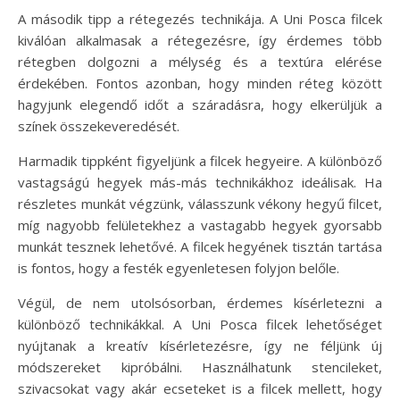
A második tipp a rétegezés technikája. A Uni Posca filcek
kiválóan alkalmasak a rétegezésre, így érdemes több
rétegben dolgozni a mélység és a textúra elérése
érdekében. Fontos azonban, hogy minden réteg között
hagyjunk elegendő időt a száradásra, hogy elkerüljük a
színek összekeveredését.
Harmadik tippként figyeljünk a filcek hegyeire. A különböző
vastagságú hegyek más-más technikákhoz ideálisak. Ha
részletes munkát végzünk, válasszunk vékony hegyű filcet,
míg nagyobb felületekhez a vastagabb hegyek gyorsabb
munkát tesznek lehetővé. A filcek hegyének tisztán tartása
is fontos, hogy a festék egyenletesen folyjon belőle.
Végül, de nem utolsósorban, érdemes kísérletezni a
különböző technikákkal. A Uni Posca filcek lehetőséget
nyújtanak a kreatív kísérletezésre, így ne féljünk új
módszereket kipróbálni. Használhatunk stencileket,
szivacsokat vagy akár ecseteket is a filcek mellett, hogy