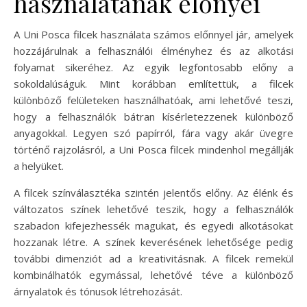
használatának előnyei
A Uni Posca filcek használata számos előnnyel jár, amelyek
hozzájárulnak a felhasználói élményhez és az alkotási
folyamat sikeréhez. Az egyik legfontosabb előny a
sokoldalúságuk. Mint korábban említettük, a filcek
különböző felületeken használhatóak, ami lehetővé teszi,
hogy a felhasználók bátran kísérletezzenek különböző
anyagokkal. Legyen szó papírról, fára vagy akár üvegre
történő rajzolásról, a Uni Posca filcek mindenhol megállják
a helyüket.
A filcek színválasztéka szintén jelentős előny. Az élénk és
változatos színek lehetővé teszik, hogy a felhasználók
szabadon kifejezhessék magukat, és egyedi alkotásokat
hozzanak létre. A színek keverésének lehetősége pedig
további dimenziót ad a kreativitásnak. A filcek remekül
kombinálhatók egymással, lehetővé téve a különböző
árnyalatok és tónusok létrehozását.