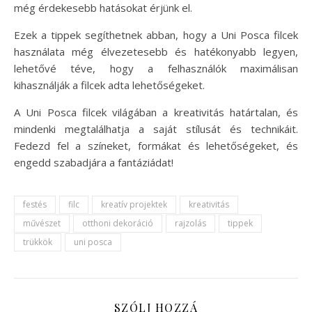
még érdekesebb hatásokat érjünk el.
Ezek a tippek segíthetnek abban, hogy a Uni Posca filcek
használata még élvezetesebb és hatékonyabb legyen,
lehetővé téve, hogy a felhasználók maximálisan
kihasználják a filcek adta lehetőségeket.
A Uni Posca filcek világában a kreativitás határtalan, és
mindenki megtalálhatja a saját stílusát és technikáit.
Fedezd fel a színeket, formákat és lehetőségeket, és
engedd szabadjára a fantáziádat!
festés
filc
kreatív projektek
kreativitás
művészet
otthoni dekoráció
rajzolás
tippek
trükkök
uni posca
SZÓLJ HOZZÁ