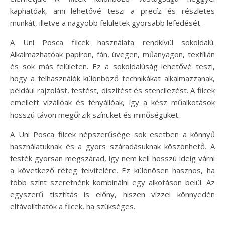
kaphatóak, ami lehetővé teszi a precíz és részletes
munkát, illetve a nagyobb felületek gyorsabb lefedését.
A Uni Posca filcek használata rendkívül sokoldalú.
Alkalmazhatóak papíron, fán, üvegen, műanyagon, textílián
és sok más felületen. Ez a sokoldalúság lehetővé teszi,
hogy a felhasználók különböző technikákat alkalmazzanak,
például rajzolást, festést, díszítést és stencilezést. A filcek
emellett vízállóak és fényállóak, így a kész műalkotások
hosszú távon megőrzik színüket és minőségüket.
A Uni Posca filcek népszerűsége sok esetben a könnyű
használatuknak és a gyors száradásuknak köszönhető. A
festék gyorsan megszárad, így nem kell hosszú ideig várni
a következő réteg felvitelére. Ez különösen hasznos, ha
több színt szeretnénk kombinálni egy alkotáson belül. Az
egyszerű tisztítás is előny, hiszen vízzel könnyedén
eltávolíthatók a filcek, ha szükséges.