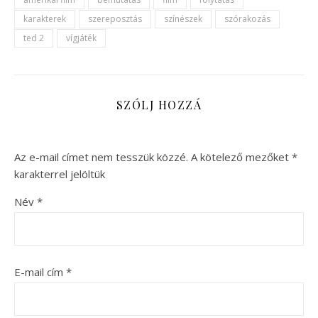
karakterek
szereposztás
színészek
szórakozás
ted 2
vígjáték
SZÓLJ HOZZÁ
Az e-mail címet nem tesszük közzé.
A kötelező mezőket
*
karakterrel jelöltük
Név
*
E-mail cím
*