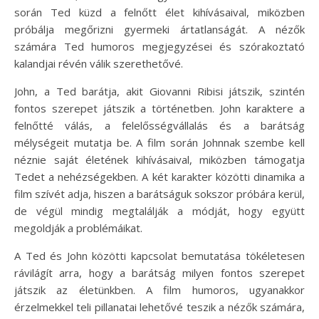
során Ted küzd a felnőtt élet kihívásaival, miközben
próbálja megőrizni gyermeki ártatlanságát. A nézők
számára Ted humoros megjegyzései és szórakoztató
kalandjai révén válik szerethetővé.
John, a Ted barátja, akit Giovanni Ribisi játszik, szintén
fontos szerepet játszik a történetben. John karaktere a
felnőtté válás, a felelősségvállalás és a barátság
mélységeit mutatja be. A film során Johnnak szembe kell
néznie saját életének kihívásaival, miközben támogatja
Tedet a nehézségekben. A két karakter közötti dinamika a
film szívét adja, hiszen a barátságuk sokszor próbára kerül,
de végül mindig megtalálják a módját, hogy együtt
megoldják a problémáikat.
A Ted és John közötti kapcsolat bemutatása tökéletesen
rávilágít arra, hogy a barátság milyen fontos szerepet
játszik az életünkben. A film humoros, ugyanakkor
érzelmekkel teli pillanatai lehetővé teszik a nézők számára,