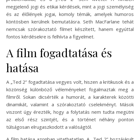
megjelenő jogi és etikai kérdések, mint a jogi személyiség
és az élőlények jogai, komoly témák, amelyek humoros
köntösben kerülnek bemutatásra. Seth MacFarlane tehát
nemcsak szórakoztató filmet készített, hanem egyúttal
fontos kérdésekre is felhívta a figyelmet.
A film fogadtatása és
hatása
A „Ted 2” fogadtatása vegyes volt, hiszen a kritikusok és a
közönség különböző véleményeket fogalmaztak meg a
filmről. Sokan dicsérték a humorát, a karakterek közötti
dinamikát, valamint a szórakoztató cselekményt. Mások
viszont úgy érezték, hogy a folytatás nem tudta megütni
az első rész szintjét, és a történet néhány ponton
túlságosan elrugaszkodott a valóságtól.
A film hatása azonban vitathatatlan. A „Ted 2” hozzájárult