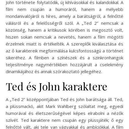
John története folytatódik, új kihívásokkal és kalandokkal. A
film nem csupán a humoráról, hanem a mélyebb
mondanivalójáról is híres, amely a barátságról, a felnőtté
válásról és a felelősségről szól. A „Ted 2” nemcsak a
közönség, hanem a kritikusok körében is megosztó volt,
hiszen sokan nemcsak a nevetés, hanem a film mögötti
érzelmek miatt is értékelték. A szereplők kiválasztása és
az ő karaktereik megformálása kulcsfontosságú a történet
sikeréhez. A filmben a színészek és a szinkronhangok
teljesítménye nagymértékben hozzájárult a cselekmény
dinamikájához és annak szórakoztató jellegéhez.
Ted és John karaktere
A „Ted 2” középpontjában Ted és John barátsága áll. Ted,
a plüssmackó, akit Mark Wahlberg szólaltat meg, egyedi
humorával és életszerűségével képes elrabolni a nézők
szívét. Ted karaktere nem csupán egy plüssjáték; ő egy
felnőtté vált, aki tele van vágyakkal és ambíciókkal. A film