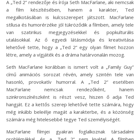
A „Ted 2” rendezője és írója Seth MacFarlane, aki nemcsak
a film készítésében, hanem a karakter, Ted
megalkotásában is kulcsszerepet játszott. MacFarlane
stílusa és humorérzéke jól tükröződik a filmben, amely tele
van szatirikus megjegyzésekkel és popkulturális
utalásokkal. Az ő egyedi látásmódja és kreativitása
lehetővé tette, hogy a „Ted 2” egy olyan filmet hozzon
létre, amely a vígjáték és a dráma határvonalán mozog.
Seth MacFarlane korábban is ismert volt a „Family Guy”
című animációs sorozat révén, amely szintén tele van
hasonló, provokatív humorral. A „Ted 2” esetében
MacFarlane nemcsak rendezőként, hanem
szinkronszínészként is részt vesz, hiszen ő adja Ted
hangját. Ez a kettős szerep lehetővé tette számára, hogy
még inkább beleélje magát a karakterbe, és a közönség
számára még hitelesebbé tegye Ted személyiségét.
MacFarlane filmjei gyakran foglalkoznak társadalmi
problémákkal, és a „Ted 2” sem kivétel. A filmben