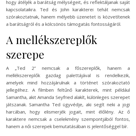
hogy átéljék a barátság mélységeit, és reflektáljanak saját
kapcsolataikra. Ted és John karakterei tehát nemcsak
szórakoztatnak, hanem mélyebb üzenetet is közvetítenek
a barátságról és a kölcsönös támogatás fontosságáról.
A mellékszereplők
szerepe
A „Ted 2” nemcsak a főszereplők, hanem a
mellékszereplők gazdag palettájával is rendelkezik,
amelyek mind hozzájárulnak a történet szórakoztató
jellegéhez. A filmben feltűnő karakterek, mint például
Samantha, akit Amanda Seyfried alakít, különleges szerepet
játszanak. Samantha Ted ügyvédje, aki segít neki a jogi
harcában, hogy elismerjék jogait, mint élőlény. Az ő
karaktere nemcsak a cselekmény szempontjából fontos,
hanem a női szerepek bemutatásában is jelentőséggel bír.