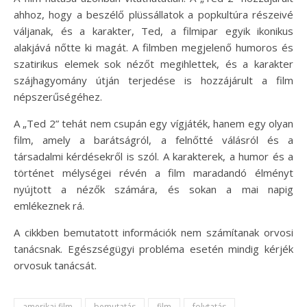
ahhoz, hogy a beszélő plüssállatok a popkultúra részeivé
váljanak, és a karakter, Ted, a filmipar egyik ikonikus
alakjává nőtte ki magát. A filmben megjelenő humoros és
szatirikus elemek sok nézőt megihlettek, és a karakter
szájhagyomány útján terjedése is hozzájárult a film
népszerűségéhez.
A „Ted 2” tehát nem csupán egy vígjáték, hanem egy olyan
film, amely a barátságról, a felnőtté válásról és a
társadalmi kérdésekről is szól. A karakterek, a humor és a
történet mélységei révén a film maradandó élményt
nyújtott a nézők számára, és sokan a mai napig
emlékeznek rá.
A cikkben bemutatott információk nem számítanak orvosi
tanácsnak. Egészségügyi probléma esetén mindig kérjék
orvosuk tanácsát.
amerikai film
bemutatás
film
folytatás