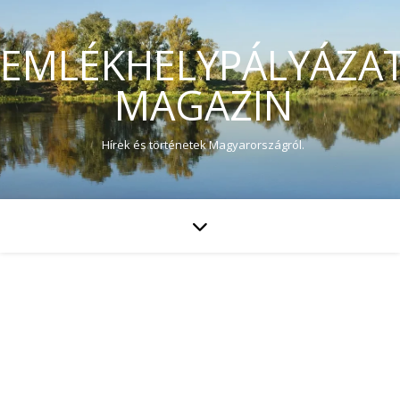
EMLÉKHELYPÁLYÁZA
MAGAZIN
Hírek és történetek Magyarországról.