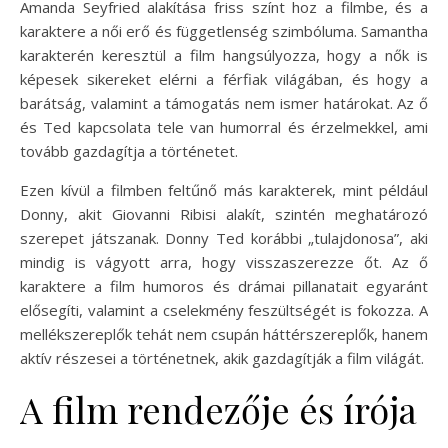
Amanda Seyfried alakítása friss színt hoz a filmbe, és a
karaktere a női erő és függetlenség szimbóluma. Samantha
karakterén keresztül a film hangsúlyozza, hogy a nők is
képesek sikereket elérni a férfiak világában, és hogy a
barátság, valamint a támogatás nem ismer határokat. Az ő
és Ted kapcsolata tele van humorral és érzelmekkel, ami
tovább gazdagítja a történetet.
Ezen kívül a filmben feltűnő más karakterek, mint például
Donny, akit Giovanni Ribisi alakít, szintén meghatározó
szerepet játszanak. Donny Ted korábbi „tulajdonosa”, aki
mindig is vágyott arra, hogy visszaszerezze őt. Az ő
karaktere a film humoros és drámai pillanatait egyaránt
elősegíti, valamint a cselekmény feszültségét is fokozza. A
mellékszereplők tehát nem csupán háttérszereplők, hanem
aktív részesei a történetnek, akik gazdagítják a film világát.
A film rendezője és írója