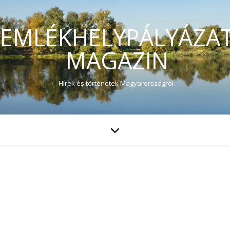
EMLÉKHELYPÁLYÁZA
MAGAZIN
Hírek és történetek Magyarországról.