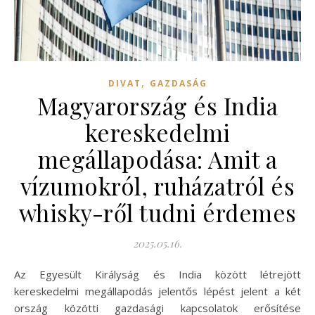
,
DIVAT
GAZDASÁG
Magyarország és India
kereskedelmi
megállapodása: Amit a
vízumokról, ruházatról és
whisky-ről tudni érdemes
2025.05.16.
Az Egyesült Királyság és India között létrejött
kereskedelmi megállapodás jelentős lépést jelent a két
ország közötti gazdasági kapcsolatok erősítése