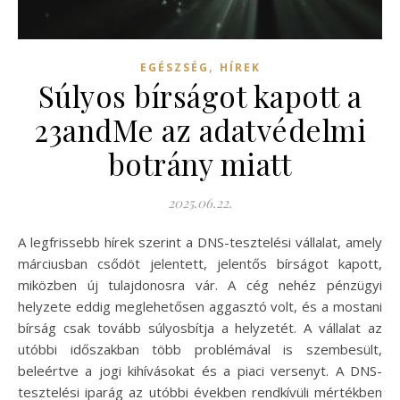
,
EGÉSZSÉG
HÍREK
Súlyos bírságot kapott a
23andMe az adatvédelmi
botrány miatt
2025.06.22.
A legfrissebb hírek szerint a DNS-tesztelési vállalat, amely
márciusban csődöt jelentett, jelentős bírságot kapott,
miközben új tulajdonosra vár. A cég nehéz pénzügyi
helyzete eddig meglehetősen aggasztó volt, és a mostani
bírság csak tovább súlyosbítja a helyzetét. A vállalat az
utóbbi időszakban több problémával is szembesült,
beleértve a jogi kihívásokat és a piaci versenyt. A DNS-
tesztelési iparág az utóbbi években rendkívüli mértékben