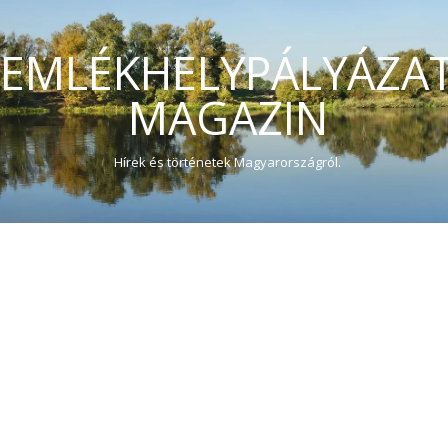
EMLÉKHELYPÁLYÁZA
MAGAZIN
Hírek és történetek Magyarországról.