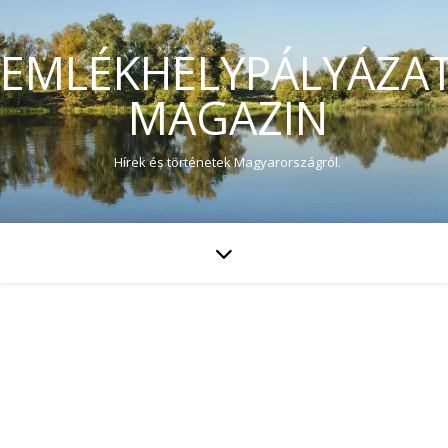
EMLÉKHELYPÁLYÁZA
MAGAZIN
Hírek és történetek Magyarországról.