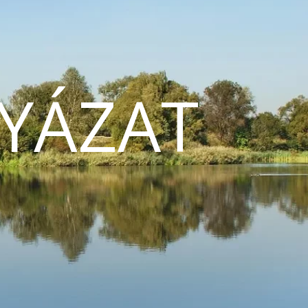
YÁZAT
N