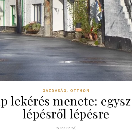
,
GAZDASÁG
OTTHON
lap lekérés menete: egys
lépésről lépésre
2024.12.28.