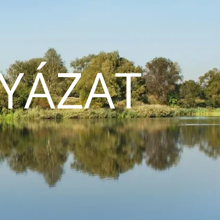
YÁZAT
N