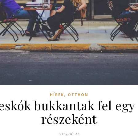
,
HÍREK
OTTHON
reskók bukkantak fel egy
részeként
2025.06.22.