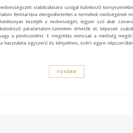
edvességszint stabilizálására szolgál különböző környezetekbe
atartalom fenntartása elengedhetetlen a termékek minőségének 
 hatékonyan kezeljék a nedvességet, legyen szó akár szivar
ülönböző páratartalom-szinteken érhetők el, képesek szabál
 vagy a penészedést. E megoldás nemcsak a minőség megőrz
eda használata egyszerű és kényelmes, ezért egyre népszerűbb
TOVÁBB