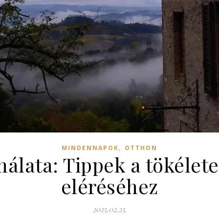
,
MINDENNAPOK
OTTHON
álata: Tippek a tökélet
eléréséhez
2025.02.25.