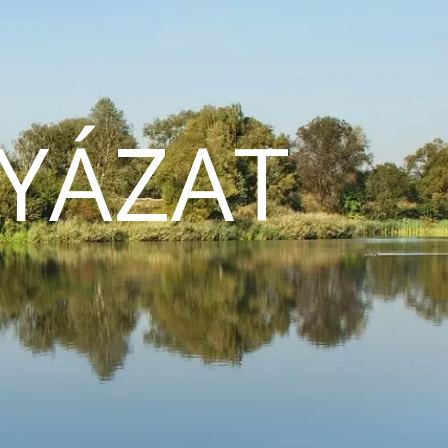
YÁZAT
N