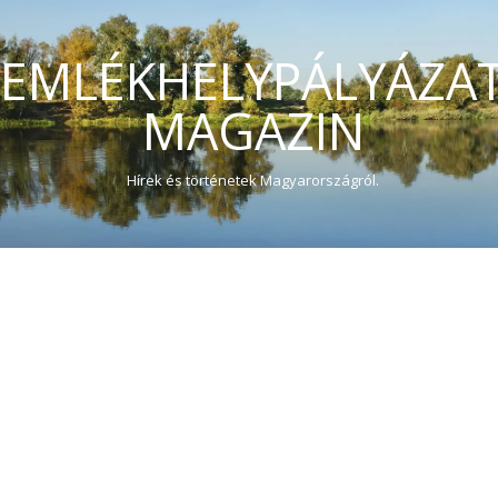
EMLÉKHELYPÁLYÁZA
MAGAZIN
Hírek és történetek Magyarországról.