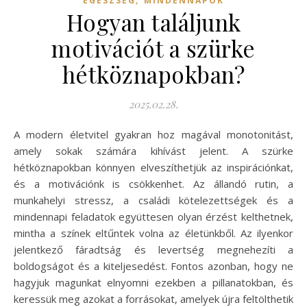
EGÉSZSÉG
MINDENNAPOK
Hogyan találjunk
motivációt a szürke
hétköznapokban?
2025.02.28.
A modern életvitel gyakran hoz magával monotonitást,
amely sokak számára kihívást jelent. A szürke
hétköznapokban könnyen elveszíthetjük az inspirációnkat,
és a motivációnk is csökkenhet. Az állandó rutin, a
munkahelyi stressz, a családi kötelezettségek és a
mindennapi feladatok együttesen olyan érzést kelthetnek,
mintha a színek eltűntek volna az életünkből. Az ilyenkor
jelentkező fáradtság és levertség megnehezíti a
boldogságot és a kiteljesedést. Fontos azonban, hogy ne
hagyjuk magunkat elnyomni ezekben a pillanatokban, és
keressük meg azokat a forrásokat, amelyek újra feltölthetik