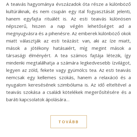
A teaivás hagyománya évszázadok óta része a különböző
kultúráknak, és nem csupán egy ital fogyasztását jelenti,
hanem egyfajta rituálét is. Az esti teaivás különösen
népszerű, hiszen a nap végén lehetőséget ad a
megnyugvásra és a pihenésre. Az emberek különböző okok
miatt választják az esti teázást: van, aki az íze miatt,
mások a jótékony hatásaiért, míg megint mások a
társasági élményért. A tea számos fajtája létezik, így
mindenki megtalálhatja a számára legkedvesebb ízvilágot,
legyen az zöld, fekete vagy gyümölcs tea. Az esti teaivás
nemcsak egy kellemes szokás, hanem a relaxáció és a
nyugalom keresésének szimbóluma is. Az idő elteltével a
teaivás szokása a családi kötelékek megerősítésére és a
baráti kapcsolatok ápolására…
TOVÁBB