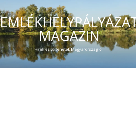
EMLÉKHELYPÁLYÁZA
MAGAZIN
Hírek és történetek Magyarországról.