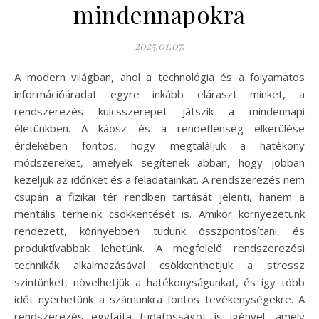
mindennapokra
2025.01.07.
A modern világban, ahol a technológia és a folyamatos
információáradat egyre inkább eláraszt minket, a
rendszerezés kulcsszerepet játszik a mindennapi
életünkben. A káosz és a rendetlenség elkerülése
érdekében fontos, hogy megtaláljuk a hatékony
módszereket, amelyek segítenek abban, hogy jobban
kezeljük az időnket és a feladatainkat. A rendszerezés nem
csupán a fizikai tér rendben tartását jelenti, hanem a
mentális terheink csökkentését is. Amikor környezetünk
rendezett, könnyebben tudunk összpontosítani, és
produktívabbak lehetünk. A megfelelő rendszerezési
technikák alkalmazásával csökkenthetjük a stressz
szintünket, növelhetjük a hatékonyságunkat, és így több
időt nyerhetünk a számunkra fontos tevékenységekre. A
rendszerezés egyfajta tudatosságot is igényel, amely