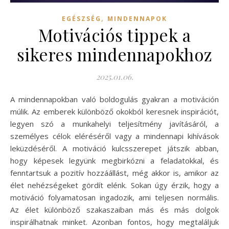
,
EGÉSZSÉG
MINDENNAPOK
Motivációs tippek a
sikeres mindennapokhoz
2025.01.06.
A mindennapokban való boldogulás gyakran a motiváción
múlik. Az emberek különböző okokból keresnek inspirációt,
legyen szó a munkahelyi teljesítmény javításáról, a
személyes célok eléréséről vagy a mindennapi kihívások
leküzdéséről. A motiváció kulcsszerepet játszik abban,
hogy képesek legyünk megbirkózni a feladatokkal, és
fenntartsuk a pozitív hozzáállást, még akkor is, amikor az
élet nehézségeket gördít elénk. Sokan úgy érzik, hogy a
motiváció folyamatosan ingadozik, ami teljesen normális.
Az élet különböző szakaszaiban más és más dolgok
inspirálhatnak minket. Azonban fontos, hogy megtaláljuk