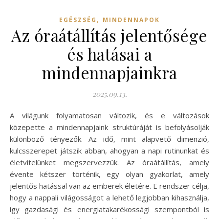
,
EGÉSZSÉG
MINDENNAPOK
Az óraátállítás jelentősége
és hatásai a
mindennapjainkra
2025.09.13.
A világunk folyamatosan változik, és e változások
közepette a mindennapjaink struktúráját is befolyásolják
különböző tényezők. Az idő, mint alapvető dimenzió,
kulcsszerepet játszik abban, ahogyan a napi rutinunkat és
életvitelünket megszervezzük. Az óraátállítás, amely
évente kétszer történik, egy olyan gyakorlat, amely
jelentős hatással van az emberek életére. E rendszer célja,
hogy a nappali világosságot a lehető legjobban kihasználja,
így gazdasági és energiatakarékossági szempontból is