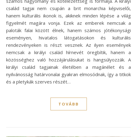
számos hagyomány és kötelezettség is formálja. A királyi
család tagjai nem csupán a brit monarchia képviselői,
hanem kulturális ikonok is, akiknek minden lépése a világ
figyelmét magára vonja. Ezek az emberek nemcsak a
paloták falai között élnek, hanem számos jótékonysági
eseményen, hivatalos látogatásokon és kulturális
rendezvényeken is részt vesznek. Az ilyen események
nemcsak a királyi család hírnevét öregbítik, hanem a
közösséghez való hozzájárulásukat is hangsúlyozzák. A
királyi család tagjainak életében a magánélet és a
nyilvánosság határvonalai gyakran elmosódnak, így a titkok
és a pletykák szerves részét…
TOVÁBB