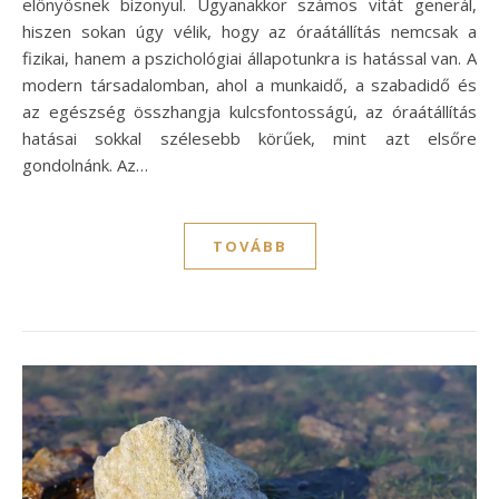
előnyösnek bizonyul. Ugyanakkor számos vitát generál,
hiszen sokan úgy vélik, hogy az óraátállítás nemcsak a
fizikai, hanem a pszichológiai állapotunkra is hatással van. A
modern társadalomban, ahol a munkaidő, a szabadidő és
az egészség összhangja kulcsfontosságú, az óraátállítás
hatásai sokkal szélesebb körűek, mint azt elsőre
gondolnánk. Az…
TOVÁBB