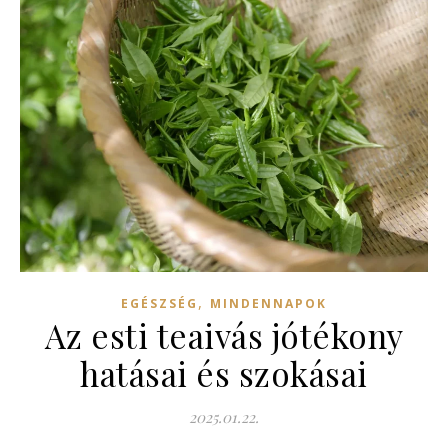
,
EGÉSZSÉG
MINDENNAPOK
Az esti teaivás jótékony
hatásai és szokásai
2025.01.22.