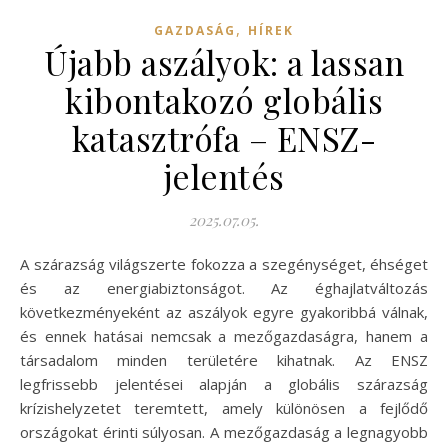
,
GAZDASÁG
HÍREK
Újabb aszályok: a lassan
kibontakozó globális
katasztrófa – ENSZ-
jelentés
2025.07.05.
A szárazság világszerte fokozza a szegénységet, éhséget
és az energiabiztonságot. Az éghajlatváltozás
következményeként az aszályok egyre gyakoribbá válnak,
és ennek hatásai nemcsak a mezőgazdaságra, hanem a
társadalom minden területére kihatnak. Az ENSZ
legfrissebb jelentései alapján a globális szárazság
krízishelyzetet teremtett, amely különösen a fejlődő
országokat érinti súlyosan. A mezőgazdaság a legnagyobb