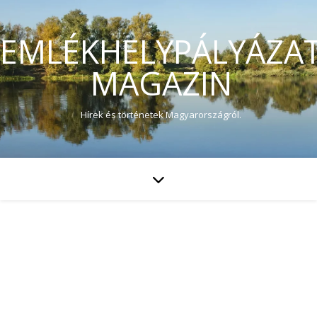
EMLÉKHELYPÁLYÁZA
MAGAZIN
Hírek és történetek Magyarországról.