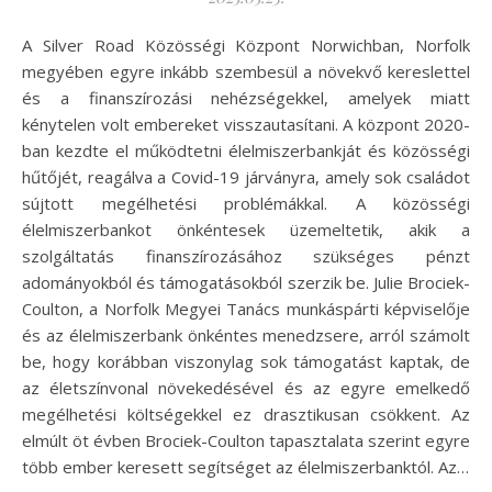
A Silver Road Közösségi Központ Norwichban, Norfolk
megyében egyre inkább szembesül a növekvő kereslettel
és a finanszírozási nehézségekkel, amelyek miatt
kénytelen volt embereket visszautasítani. A központ 2020-
ban kezdte el működtetni élelmiszerbankját és közösségi
hűtőjét, reagálva a Covid-19 járványra, amely sok családot
sújtott megélhetési problémákkal. A közösségi
élelmiszerbankot önkéntesek üzemeltetik, akik a
szolgáltatás finanszírozásához szükséges pénzt
adományokból és támogatásokból szerzik be. Julie Brociek-
Coulton, a Norfolk Megyei Tanács munkáspárti képviselője
és az élelmiszerbank önkéntes menedzsere, arról számolt
be, hogy korábban viszonylag sok támogatást kaptak, de
az életszínvonal növekedésével és az egyre emelkedő
megélhetési költségekkel ez drasztikusan csökkent. Az
elmúlt öt évben Brociek-Coulton tapasztalata szerint egyre
több ember keresett segítséget az élelmiszerbanktól. Az…