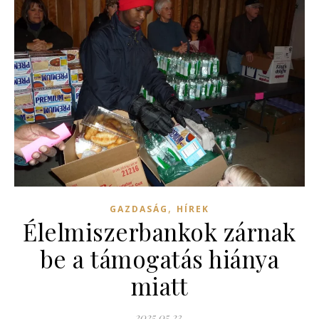
,
GAZDASÁG
HÍREK
Élelmiszerbankok zárnak
be a támogatás hiánya
miatt
2025.05.23.