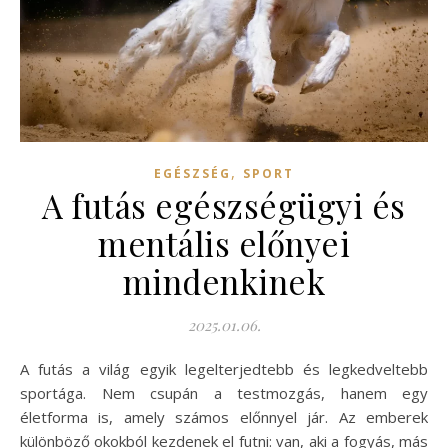
,
EGÉSZSÉG
SPORT
A futás egészségügyi és
mentális előnyei
mindenkinek
2025.01.06.
A futás a világ egyik legelterjedtebb és legkedveltebb
sportága. Nem csupán a testmozgás, hanem egy
életforma is, amely számos előnnyel jár. Az emberek
különböző okokból kezdenek el futni: van, aki a fogyás, más