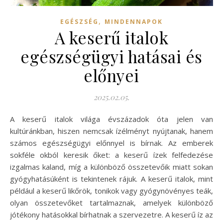
,
EGÉSZSÉG
MINDENNAPOK
A keserű italok
egészségügyi hatásai és
előnyei
2025.02.05.
A keserű italok világa évszázadok óta jelen van
kultúránkban, hiszen nemcsak ízélményt nyújtanak, hanem
számos egészségügyi előnnyel is bírnak. Az emberek
sokféle okból keresik őket: a keserű ízek felfedezése
izgalmas kaland, míg a különböző összetevőik miatt sokan
gyógyhatásúként is tekintenek rájuk. A keserű italok, mint
például a keserű likőrök, tonikok vagy gyógynövényes teák,
olyan összetevőket tartalmaznak, amelyek különböző
jótékony hatásokkal bírhatnak a szervezetre. A keserű íz az