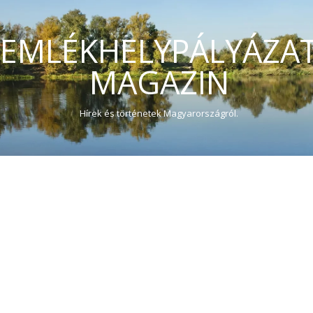
EMLÉKHELYPÁLYÁZA
MAGAZIN
Hírek és történetek Magyarországról.