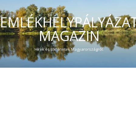
EMLÉKHELYPÁLYÁZA
MAGAZIN
Hírek és történetek Magyarországról.