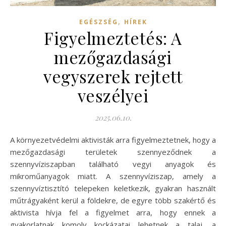
,
EGÉSZSÉG
HÍREK
Figyelmeztetés: A
mezőgazdasági
vegyszerek rejtett
veszélyei
2025.06.10.
A környezetvédelmi aktivisták arra figyelmeztetnek, hogy a
mezőgazdasági területek szennyeződnek a
szennyvíziszapban található vegyi anyagok és
mikroműanyagok miatt. A szennyvíziszap, amely a
szennyvíztisztító telepeken keletkezik, gyakran használt
műtrágyaként kerül a földekre, de egyre több szakértő és
aktivista hívja fel a figyelmet arra, hogy ennek a
gyakorlatnak komoly kockázatai lehetnek a talaj, a