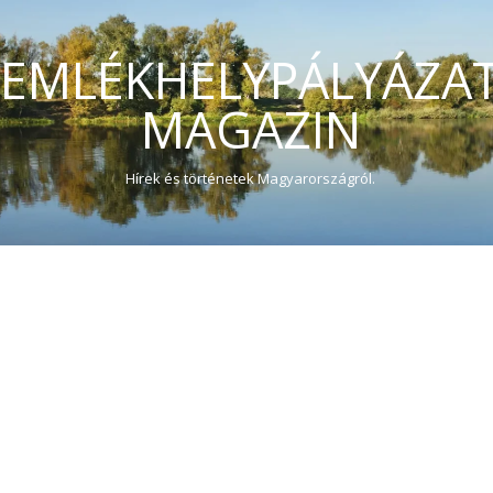
EMLÉKHELYPÁLYÁZA
MAGAZIN
Hírek és történetek Magyarországról.