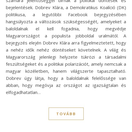
számára jelentőséggel bírnak a politikai döntések és
bejelentések. Dobrev Klára, a Demokratikus Koalíció (DK)
politikusa, a legutóbbi Facebook bejegyzésében
hangsúlyozta a változások szükségességét, amelyeket a
baloldalnak el kell fogadnia, hogy megvédje
Magyarországot a populista jobboldal uralmától. A
bejegyzés elején Dobrev Klára arra figyelmeztetett, hogy
a nehéz idők nehéz döntéseket követelnek. A világ és
Magyarország jelenlegi helyzete tükrözi a társadalmi
feszültségeket és a politikai polarizációt, amely nemcsak a
magyar közéletben, hanem világszerte tapasztalható.
Dobrev úgy látja, hogy a baloldalnak felelőssége van
abban, hogy megóvja az országot az igazságtalan és
elfogadhatatlan…
TOVÁBB