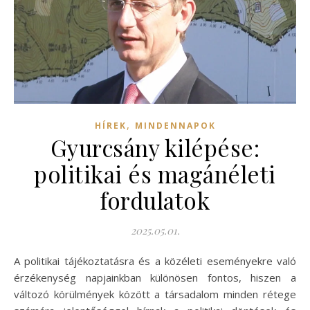
,
HÍREK
MINDENNAPOK
Gyurcsány kilépése:
politikai és magánéleti
fordulatok
2025.05.01.
A politikai tájékoztatásra és a közéleti eseményekre való
érzékenység napjainkban különösen fontos, hiszen a
változó körülmények között a társadalom minden rétege