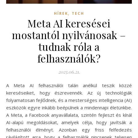
,
HÍREK
TECH
Meta AI keresései
mostantól nyilvánosak –
tudnak róla a
felhasználók?
2025.06.21.
A Meta AI felhasználói talán anélkül teszik közzé
kereséseiket, hogy észrevennék. Az új technológiák
folyamatosan fejlődnek, és a mesterséges intelligencia (AI)
eszközök egyre inkább beépülnek a mindennapi életünkbe.
A Meta, a Facebook anyavállalata, szintén fejleszt és kínál
AI-alapú megoldásokat, amelyek célja, hogy javítsák a
felhasználói élményt. Azonban egy friss felfedezés
rávilágított arra, hogy a felhasználók nincsenek teljesen