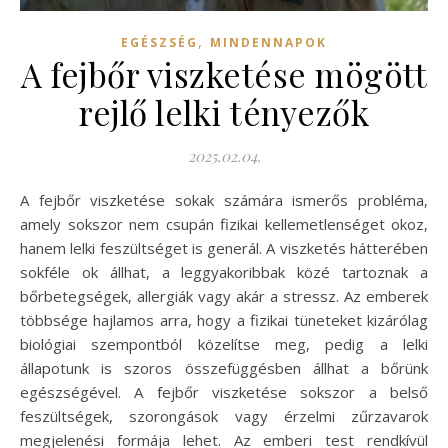
,
EGÉSZSÉG
MINDENNAPOK
A fejbőr viszketése mögött
rejlő lelki tényezők
2025.02.04.
A fejbőr viszketése sokak számára ismerős probléma,
amely sokszor nem csupán fizikai kellemetlenséget okoz,
hanem lelki feszültséget is generál. A viszketés hátterében
sokféle ok állhat, a leggyakoribbak közé tartoznak a
bőrbetegségek, allergiák vagy akár a stressz. Az emberek
többsége hajlamos arra, hogy a fizikai tüneteket kizárólag
biológiai szempontból közelítse meg, pedig a lelki
állapotunk is szoros összefüggésben állhat a bőrünk
egészségével. A fejbőr viszketése sokszor a belső
feszültségek, szorongások vagy érzelmi zűrzavarok
megjelenési formája lehet. Az emberi test rendkívül