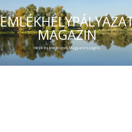
EMLÉKHELYPÁLYÁZA
MAGAZIN
Hírek és történetek Magyarországról.