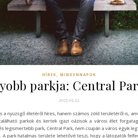
,
HÍREK
MINDENNAPOK
obb parkja: Central Park
2025.05.22.
s a nyüzsgő életéről híres, hanem számos zöld területéről is, am
alálható parkok és kertek igazi oázisok a városi élet forgata
és legismertebb park, Central Park, nem csupán a város egyik leg
. A park hatalmas területe lehetővé teszi, hogy a látogatók felf