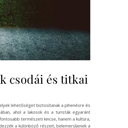
 csodái és titkai
elyek lehetőséget biztosítanak a pihenésre és
gában, ahol a lakosok és a turisták egyaránt
fontosabb természeti kincse, hanem a kultúra,
edezzék a különböző részeit, belemerüljenek a