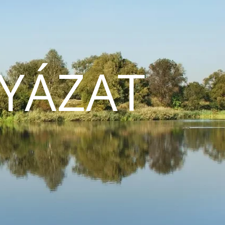
YÁZAT
N