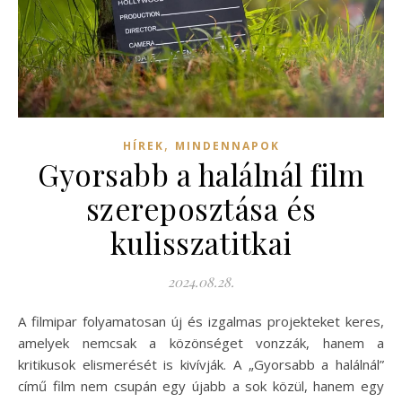
,
HÍREK
MINDENNAPOK
Gyorsabb a halálnál film
szereposztása és
kulisszatitkai
2024.08.28.
A filmipar folyamatosan új és izgalmas projekteket keres,
amelyek nemcsak a közönséget vonzzák, hanem a
kritikusok elismerését is kivívják. A „Gyorsabb a halálnál”
című film nem csupán egy újabb a sok közül, hanem egy