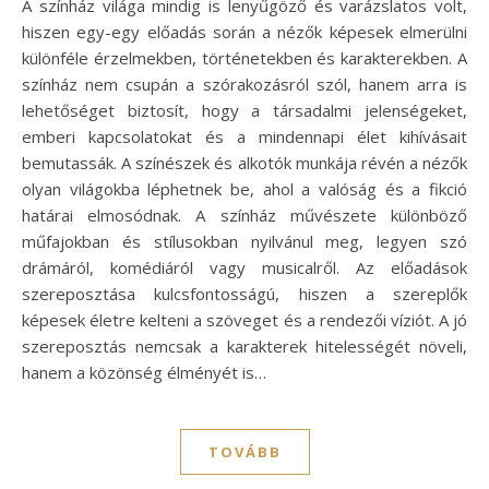
A színház világa mindig is lenyűgöző és varázslatos volt,
hiszen egy-egy előadás során a nézők képesek elmerülni
különféle érzelmekben, történetekben és karakterekben. A
színház nem csupán a szórakozásról szól, hanem arra is
lehetőséget biztosít, hogy a társadalmi jelenségeket,
emberi kapcsolatokat és a mindennapi élet kihívásait
bemutassák. A színészek és alkotók munkája révén a nézők
olyan világokba léphetnek be, ahol a valóság és a fikció
határai elmosódnak. A színház művészete különböző
műfajokban és stílusokban nyilvánul meg, legyen szó
drámáról, komédiáról vagy musicalről. Az előadások
szereposztása kulcsfontosságú, hiszen a szereplők
képesek életre kelteni a szöveget és a rendezői víziót. A jó
szereposztás nemcsak a karakterek hitelességét növeli,
hanem a közönség élményét is…
TOVÁBB