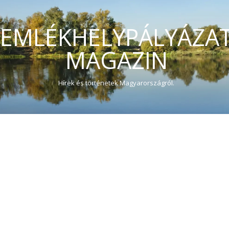
EMLÉKHELYPÁLYÁZA
MAGAZIN
Hírek és történetek Magyarországról.