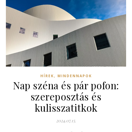
,
HÍREK
MINDENNAPOK
Nap széna és pár pofon:
szereposztás és
kulisszatitkok
2024.07.15.