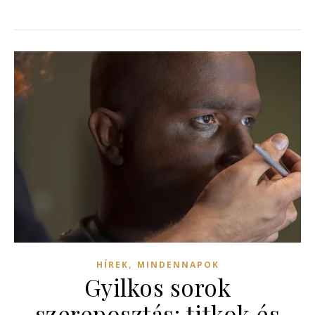
,
HÍREK
MINDENNAPOK
Gyilkos sorok
szereposztás: titkok és