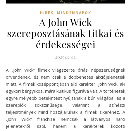
,
HÍREK
MINDENNAPOK
A John Wick
szereposztásának titkai és
érdekességei
2025.02.03.
A „John Wick” filmek világszerte óriási népszerűségnek
örvendenek, és nem csak a döbbenetes akciójeleneteik
miatt. A filmek középpontjában álló karakter, John Wick, aki
egykori bérgyilkos, mára kultikus figurává vált. A történetek
egyre mélyebb betekintést nyújtanak a bűn világába, és a
szereplők sokszínűsége, valamint a színészi
teljesítmények mind hozzájárulnak a filmek sikeréhez. A
„John Wick” franchise nemcsak a látványos harci
jelenetekről szól, hanem a karakterek közötti