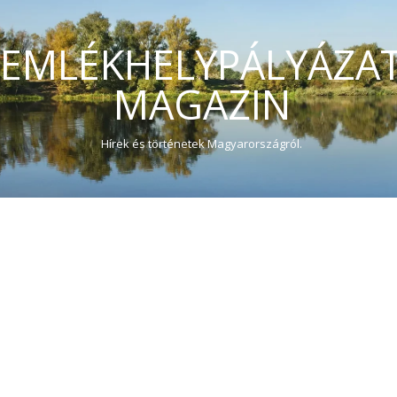
EMLÉKHELYPÁLYÁZA
MAGAZIN
Hírek és történetek Magyarországról.