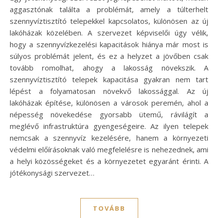
aggasztónak találta a problémát, amely a túlterhelt
szennyvíztisztító telepekkel kapcsolatos, különösen az új
lakóházak közelében. A szervezet képviselői úgy vélik,
hogy a szennyvízkezelési kapacitások hiánya már most is
súlyos problémát jelent, és ez a helyzet a jövőben csak
tovább romolhat, ahogy a lakosság növekszik. A
szennyvíztisztító telepek kapacitása gyakran nem tart
lépést a folyamatosan növekvő lakossággal. Az új
lakóházak építése, különösen a városok peremén, ahol a
népesség növekedése gyorsabb ütemű, rávilágít a
meglévő infrastruktúra gyengeségeire. Az ilyen telepek
nemcsak a szennyvíz kezelésére, hanem a környezeti
védelmi előírásoknak való megfelelésre is nehezednek, ami
a helyi közösségeket és a környezetet egyaránt érinti. A
jótékonysági szervezet…
TOVÁBB