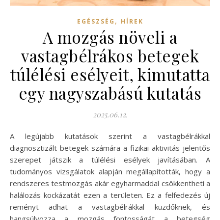
,
EGÉSZSÉG
HÍREK
A mozgás növeli a
vastagbélrákos betegek
túlélési esélyeit, kimutatta
egy nagyszabású kutatás
2025.06.12.
A legújabb kutatások szerint a vastagbélrákkal
diagnosztizált betegek számára a fizikai aktivitás jelentős
szerepet játszik a túlélési esélyek javításában. A
tudományos vizsgálatok alapján megállapították, hogy a
rendszeres testmozgás akár egyharmaddal csökkentheti a
halálozás kockázatát ezen a területen. Ez a felfedezés új
reményt adhat a vastagbélrákkal küzdőknek, és
hangsúlyozza a mozgás fontosságát a betegség