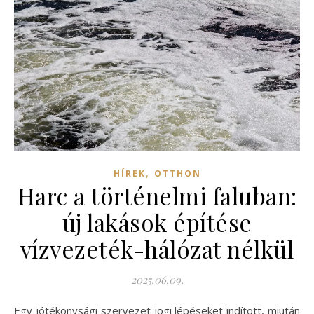
,
HÍREK
OTTHON
Harc a történelmi faluban:
új lakások építése
vízvezeték-hálózat nélkül
2025.06.09.
Egy jótékonysági szervezet jogi lépéseket indított, miután