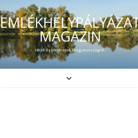
EMLÉKHELYPÁLYÁZA
MAGAZIN
Hírek és történetek Magyarországról.