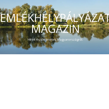
EMLÉKHELYPÁLYÁZA
MAGAZIN
Hírek és történetek Magyarországról.