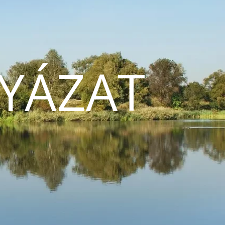
YÁZAT
N