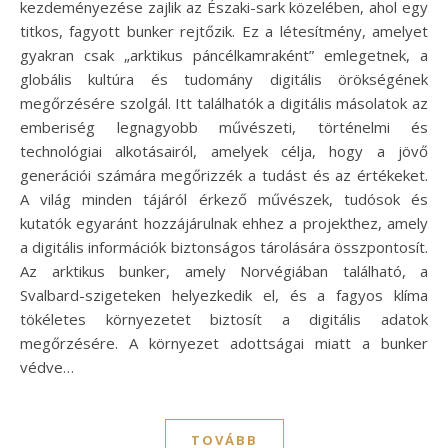
kezdeményezése zajlik az Északi-sark közelében, ahol egy
titkos, fagyott bunker rejtőzik. Ez a létesítmény, amelyet
gyakran csak „arktikus páncélkamraként” emlegetnek, a
globális kultúra és tudomány digitális örökségének
megőrzésére szolgál. Itt találhatók a digitális másolatok az
emberiség legnagyobb művészeti, történelmi és
technológiai alkotásairól, amelyek célja, hogy a jövő
generációi számára megőrizzék a tudást és az értékeket.
A világ minden tájáról érkező művészek, tudósok és
kutatók egyaránt hozzájárulnak ehhez a projekthez, amely
a digitális információk biztonságos tárolására összpontosít.
Az arktikus bunker, amely Norvégiában található, a
Svalbard-szigeteken helyezkedik el, és a fagyos klíma
tökéletes környezetet biztosít a digitális adatok
megőrzésére. A környezet adottságai miatt a bunker
védve…
TOVÁBB