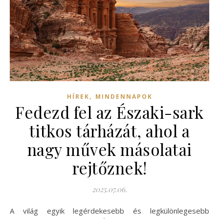
,
HÍREK
MINDENNAPOK
Fedezd fel az Északi-sark
titkos tárházát, ahol a
nagy művek másolatai
rejtőznek!
2025.07.06.
A világ egyik legérdekesebb és legkülönlegesebb