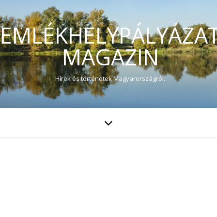
EMLÉKHELYPÁLYÁZA
MAGAZIN
Hírek és történetek Magyarországról.