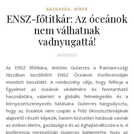
,
GAZDASÁG
HÍREK
ENSZ-főtitkár: Az óceánok
nem válhatnak
vadnyugattá!
2025.07.12.
Az ENSZ főtitkára, António Guterres a franciaországi
Nizzában kezdődött ENSZ Óceánok Konferenciáján
mondott beszédet. A rendezvény célja, hogy felhívja a
figyelmet az óceánok védelmére és fenntartható
használatára, valamint a globális felmelegedés és a
környezetszennyezés hatásaira. Guterres hangsúlyozta,
hogy az óceánok nem csupán a Föld ökoszisztémájának
alapvető részét képezik, hanem közvetlen hatással vannak
az emberi életre, gazdaságra és az éghajlatváltozásra is. A
konferencia megnyitóján Guterres kijelentette, hogy az