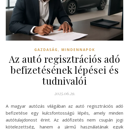
,
GAZDASÁG
MINDENNAPOK
Az autó regisztrációs adó
befizetésének lépései és
tudnivalói
2025.06.29.
A magyar autózás világában az autó regisztrációs adó
befizetése egy kulcsfontosságú lépés, amely minden
autótulajdonost érint. Az adófizetés nem csupán jogi
kötelezettség, hanem a jármű használatának egyik