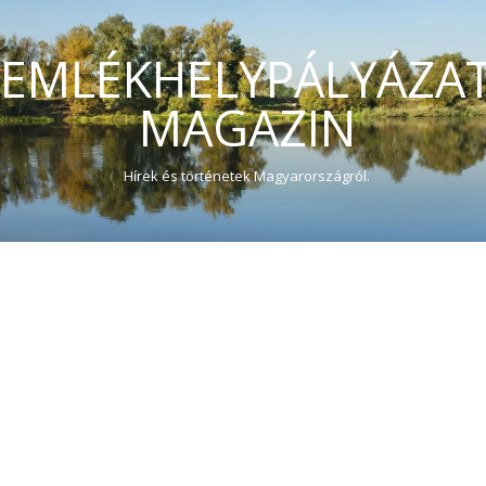
EMLÉKHELYPÁLYÁZA
MAGAZIN
Hírek és történetek Magyarországról.