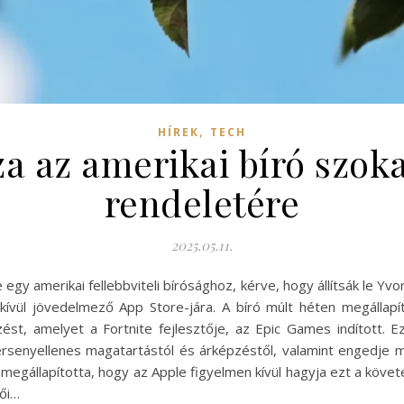
,
HÍREK
TECH
za az amerikai bíró szok
rendeletére
2025.05.11.
egy amerikai fellebbviteli bírósághoz, kérve, hogy állítsák le Y
kívül jövedelmező App Store-jára. A bíró múlt héten megállapí
st, amelyet a Fortnite fejlesztője, az Epic Games indított. 
ersenyellenes magatartástól és árképzéstől, valamint engedje m
megállapította, hogy az Apple figyelmen kívül hagyja ezt a követe
lői…