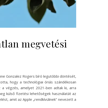
atlan megvetési
vonne Gonzalez Rogers bíró legutóbbi döntését,
totta, hogy a technológiai óriás szándékosan
Ez a végzés, amelyet 2021-ben adtak ki, arra
eg külső fizetési lehetőségek használatát az
lést, amit az Apple „rendkívülinek” nevezett a