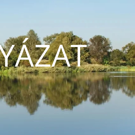
YÁZAT
N