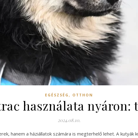
,
EGÉSZSÉG
OTTHON
rac használata nyáron: 
2024.08.10.
ek, hanem a háziállatok számára is megterhelő lehet. A kutyák