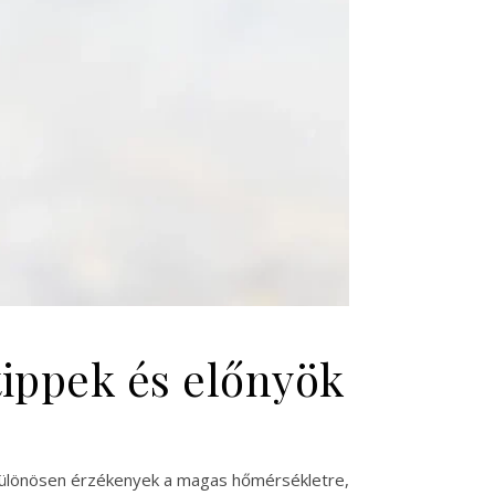
tippek és előnyök
 különösen érzékenyek a magas hőmérsékletre,