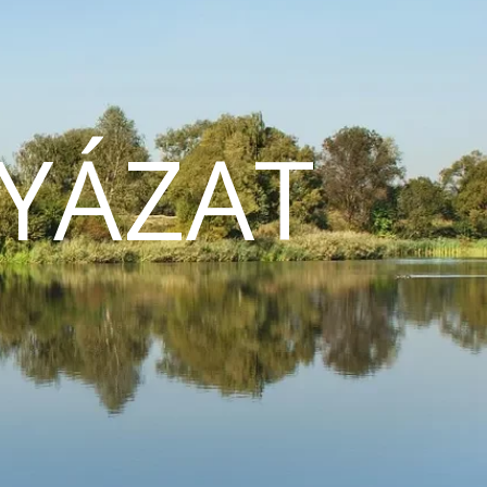
YÁZAT
N