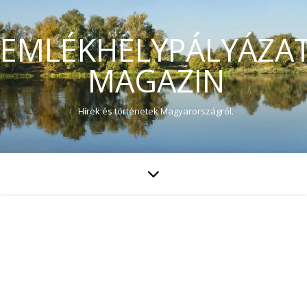
EMLÉKHELYPÁLYÁZA
MAGAZIN
Hírek és történetek Magyarországról.