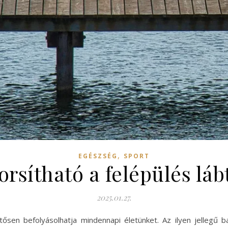
,
EGÉSZSÉG
SPORT
rsítható a felépülés láb
2025.01.27.
ősen befolyásolhatja mindennapi életünket. Az ilyen jellegű 