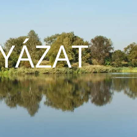
YÁZAT
N