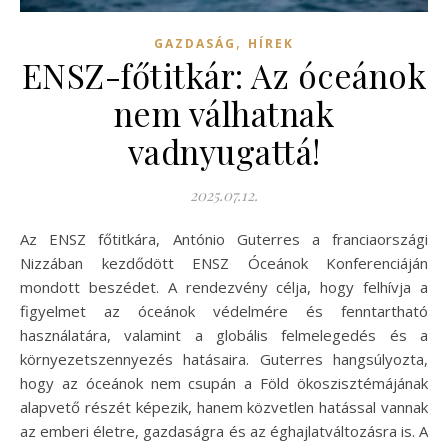
,
GAZDASÁG
HÍREK
ENSZ-főtitkár: Az óceánok
nem válhatnak
vadnyugattá!
2025.07.12.
Az ENSZ főtitkára, António Guterres a franciaországi
Nizzában kezdődött ENSZ Óceánok Konferenciáján
mondott beszédet. A rendezvény célja, hogy felhívja a
figyelmet az óceánok védelmére és fenntartható
használatára, valamint a globális felmelegedés és a
környezetszennyezés hatásaira. Guterres hangsúlyozta,
hogy az óceánok nem csupán a Föld ökoszisztémájának
alapvető részét képezik, hanem közvetlen hatással vannak
az emberi életre, gazdaságra és az éghajlatváltozásra is. A