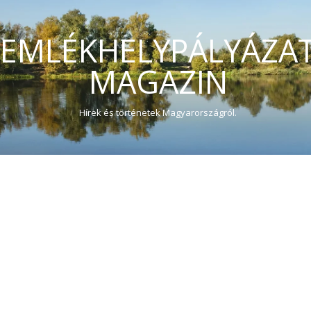
EMLÉKHELYPÁLYÁZA
MAGAZIN
Hírek és történetek Magyarországról.