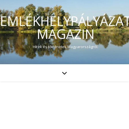
EMLÉKHELYPÁLYÁZA
MAGAZIN
Hírek és történetek Magyarországról.