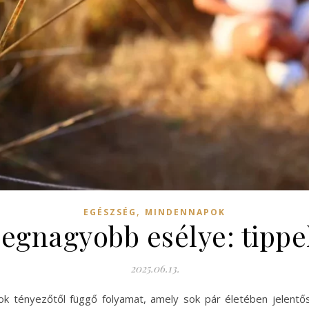
,
EGÉSZSÉG
MINDENNAPOK
legnagyobb esélye: tippe
2025.06.13.
ok tényezőtől függő folyamat, amely sok pár életében jelentős