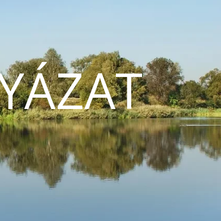
YÁZAT
N