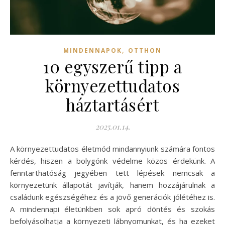
,
MINDENNAPOK
OTTHON
10 egyszerű tipp a
környezettudatos
háztartásért
2025.01.14.
A környezettudatos életmód mindannyiunk számára fontos
kérdés, hiszen a bolygónk védelme közös érdekünk. A
fenntarthatóság jegyében tett lépések nemcsak a
környezetünk állapotát javítják, hanem hozzájárulnak a
családunk egészségéhez és a jövő generációk jólétéhez is.
A mindennapi életünkben sok apró döntés és szokás
befolyásolhatja a környezeti lábnyomunkat, és ha ezeket