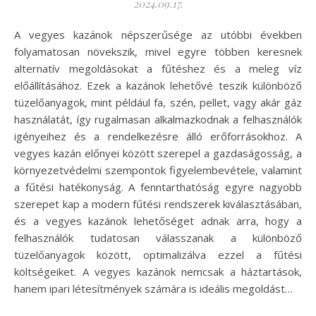
2024.09.17.
A vegyes kazánok népszerűsége az utóbbi években
folyamatosan növekszik, mivel egyre többen keresnek
alternatív megoldásokat a fűtéshez és a meleg víz
előállításához. Ezek a kazánok lehetővé teszik különböző
tüzelőanyagok, mint például fa, szén, pellet, vagy akár gáz
használatát, így rugalmasan alkalmazkodnak a felhasználók
igényeihez és a rendelkezésre álló erőforrásokhoz. A
vegyes kazán előnyei között szerepel a gazdaságosság, a
környezetvédelmi szempontok figyelembevétele, valamint
a fűtési hatékonyság. A fenntarthatóság egyre nagyobb
szerepet kap a modern fűtési rendszerek kiválasztásában,
és a vegyes kazánok lehetőséget adnak arra, hogy a
felhasználók tudatosan válasszanak a különböző
tüzelőanyagok között, optimalizálva ezzel a fűtési
költségeiket. A vegyes kazánok nemcsak a háztartások,
hanem ipari létesítmények számára is ideális megoldást…