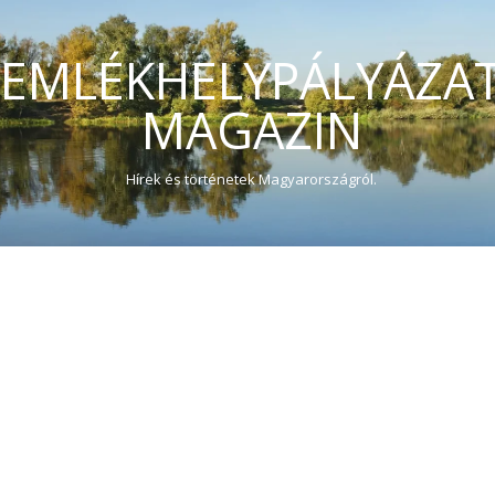
EMLÉKHELYPÁLYÁZA
MAGAZIN
Hírek és történetek Magyarországról.