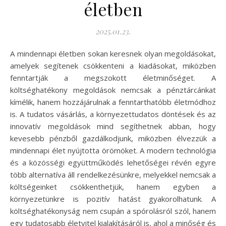
életben
2025.01.23.
A mindennapi életben sokan keresnek olyan megoldásokat,
amelyek segítenek csökkenteni a kiadásokat, miközben
fenntartják a megszokott életminőséget. A
költséghatékony megoldások nemcsak a pénztárcánkat
kímélik, hanem hozzájárulnak a fenntarthatóbb életmódhoz
is. A tudatos vásárlás, a környezettudatos döntések és az
innovatív megoldások mind segíthetnek abban, hogy
kevesebb pénzből gazdálkodjunk, miközben élvezzük a
mindennapi élet nyújtotta örömöket. A modern technológia
és a közösségi együttműködés lehetőségei révén egyre
több alternatíva áll rendelkezésünkre, melyekkel nemcsak a
költségeinket csökkenthetjük, hanem egyben a
környezetünkre is pozitív hatást gyakorolhatunk. A
költséghatékonyság nem csupán a spórolásról szól, hanem
egy tudatosabb életvitel kialakításáról is, ahol a minőség és