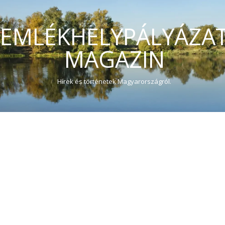
EMLÉKHELYPÁLYÁZA
MAGAZIN
Hírek és történetek Magyarországról.