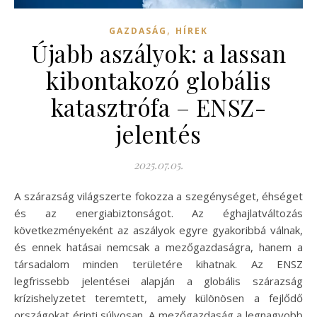
,
GAZDASÁG
HÍREK
Újabb aszályok: a lassan
kibontakozó globális
katasztrófa – ENSZ-
jelentés
2025.07.05.
A szárazság világszerte fokozza a szegénységet, éhséget
és az energiabiztonságot. Az éghajlatváltozás
következményeként az aszályok egyre gyakoribbá válnak,
és ennek hatásai nemcsak a mezőgazdaságra, hanem a
társadalom minden területére kihatnak. Az ENSZ
legfrissebb jelentései alapján a globális szárazság
krízishelyzetet teremtett, amely különösen a fejlődő
országokat érinti súlyosan. A mezőgazdaság a legnagyobb