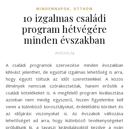
,
MINDENNAPOK
OTTHON
10 izgalmas családi
program hétvégére
minden évszakban
2025.02.24.
A családi programok szervezése minden évszakban
kihívást jelenthet, de egyúttal izgalmas lehetőség is arra,
hogy együtt töltsük az időt szeretteinkkel. A közös
élmények nemcsak szórakoztatóak, hanem erősítik a
családi kötelékeket is. A megfelelő program kiválasztása
azonban nem mindig egyszerű, hiszen figyelembe kell
venni a különböző korosztályokat, érdeklődési köröket és
az időjárási viszonyokat is. Az évszakok változása
lehetőséget ad arra, hogy különböző tevékenységeket
próbáljunk ki, a tavaszi kirándulásoktól kezdve a nyári