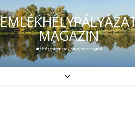
EMLÉKHELYPÁLYÁZA
MAGAZIN
Hírek és történetek Magyarországról.