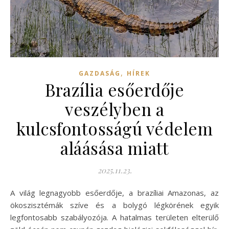
,
GAZDASÁG
HÍREK
Brazília esőerdője
veszélyben a
kulcsfontosságú védelem
aláásása miatt
2025.11.23.
A világ legnagyobb esőerdője, a brazíliai Amazonas, az
ökoszisztémák szíve és a bolygó légkörének egyik
legfontosabb szabályozója. A hatalmas területen elterülő