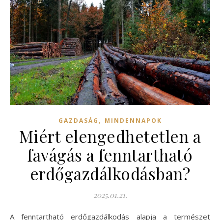
,
GAZDASÁG
MINDENNAPOK
Miért elengedhetetlen a
favágás a fenntartható
erdőgazdálkodásban?
2025.01.21.
A fenntartható erdőgazdálkodás alapja a természet