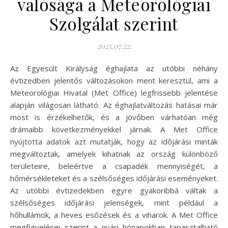
valósága a Meteorológiai
Szolgálat szerint
2025.07.22.
Az Egyesült Királyság éghajlata az utóbbi néhány
évtizedben jelentős változásokon ment keresztül, ami a
Meteorológiai Hivatal (Met Office) legfrissebb jelentése
alapján világosan látható. Az éghajlatváltozás hatásai már
most is érzékelhetők, és a jövőben várhatóan még
drámaibb következményekkel járnak. A Met Office
nyújtotta adatok azt mutatják, hogy az időjárási minták
megváltoztak, amelyek kihatnak az ország különböző
területeire, beleértve a csapadék mennyiségét, a
hőmérsékleteket és a szélsőséges időjárási eseményeket.
Az utóbbi évtizedekben egyre gyakoribbá váltak a
szélsőséges időjárási jelenségek, mint például a
hőhullámok, a heves esőzések és a viharok. A Met Office
megfigyelései szerint a nyári hónapokban tapasztalható