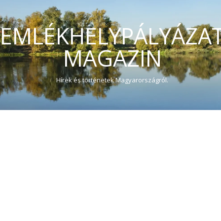
EMLÉKHELYPÁLYÁZA
MAGAZIN
Hírek és történetek Magyarországról.