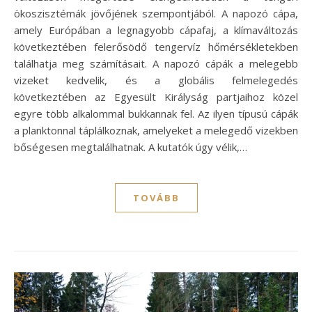
ökoszisztémák jövőjének szempontjából. A napozó cápa,
amely Európában a legnagyobb cápafaj, a klímaváltozás
következtében felerősödő tengervíz hőmérsékletekben
találhatja meg számításait. A napozó cápák a melegebb
vizeket kedvelik, és a globális felmelegedés
következtében az Egyesült Királyság partjaihoz közel
egyre több alkalommal bukkannak fel. Az ilyen típusú cápák
a planktonnal táplálkoznak, amelyeket a melegedő vizekben
bőségesen megtalálhatnak. A kutatók úgy vélik,…
TOVÁBB