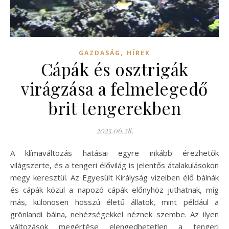
,
GAZDASÁG
HÍREK
Cápák és osztrigák
virágzása a felmelegedő
brit tengerekben
2025.06.28.
A klímaváltozás hatásai egyre inkább érezhetők
világszerte, és a tengeri élővilág is jelentős átalakulásokon
megy keresztül. Az Egyesült Királyság vizeiben élő bálnák
és cápák közül a napozó cápák előnyhöz juthatnak, míg
más, különösen hosszú életű állatok, mint például a
grönlandi bálna, nehézségekkel néznek szembe. Az ilyen
változások megértése elengedhetetlen a tengeri