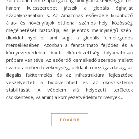
zöld óceán nem csupán gazdag biológiai sokféleséggel bír,
hanem kulcsszerepet játszik a globális éghajlat
szabályozásában is. Az Amazonas esőerdeje különböző
állat- és növényfajok otthona, számos helyi közösség
megélhetését biztosítja, és jelentős mennyiségű szén-
dioxidot nyel el, ami segít a globális felmelegedés
mérséklésében. Azonban a fenntartható fejlődés és a
környezetvédelem iránti elkötelezettség folyamatosan
próbára van téve. Az esőerdő kiemelkedő szerepe mellett
számos emberi tevékenység, például a mezőgazdaság, az
illegális fakitermelés és az infrastruktúra fejlesztése
veszélyezteti a biodiverzitást és az ökoszisztéma
stabilitását. A védelem alá helyezett területek
csökkentése, valamint a környezetvédelmi törvények…
TOVÁBB