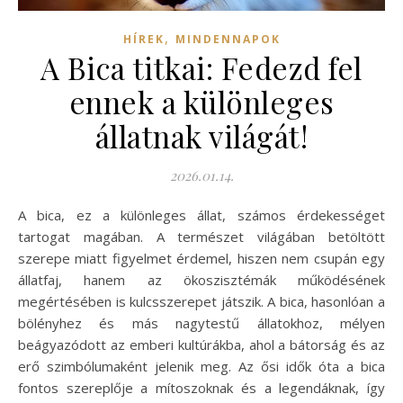
,
HÍREK
MINDENNAPOK
A Bica titkai: Fedezd fel
ennek a különleges
állatnak világát!
2026.01.14.
A bica, ez a különleges állat, számos érdekességet
tartogat magában. A természet világában betöltött
szerepe miatt figyelmet érdemel, hiszen nem csupán egy
állatfaj, hanem az ökoszisztémák működésének
megértésében is kulcsszerepet játszik. A bica, hasonlóan a
bölényhez és más nagytestű állatokhoz, mélyen
beágyazódott az emberi kultúrákba, ahol a bátorság és az
erő szimbólumaként jelenik meg. Az ősi idők óta a bica
fontos szereplője a mítoszoknak és a legendáknak, így