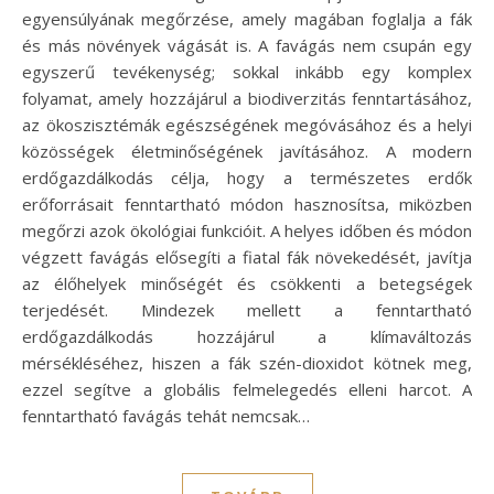
egyensúlyának megőrzése, amely magában foglalja a fák
és más növények vágását is. A favágás nem csupán egy
egyszerű tevékenység; sokkal inkább egy komplex
folyamat, amely hozzájárul a biodiverzitás fenntartásához,
az ökoszisztémák egészségének megóvásához és a helyi
közösségek életminőségének javításához. A modern
erdőgazdálkodás célja, hogy a természetes erdők
erőforrásait fenntartható módon hasznosítsa, miközben
megőrzi azok ökológiai funkcióit. A helyes időben és módon
végzett favágás elősegíti a fiatal fák növekedését, javítja
az élőhelyek minőségét és csökkenti a betegségek
terjedését. Mindezek mellett a fenntartható
erdőgazdálkodás hozzájárul a klímaváltozás
mérsékléséhez, hiszen a fák szén-dioxidot kötnek meg,
ezzel segítve a globális felmelegedés elleni harcot. A
fenntartható favágás tehát nemcsak…