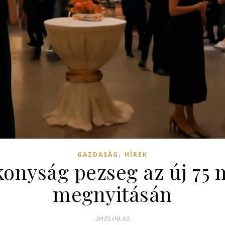
,
GAZDASÁG
HÍREK
konyság pezseg az új 75 
megnyitásán
2025.09.12.