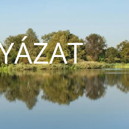
YÁZAT
N