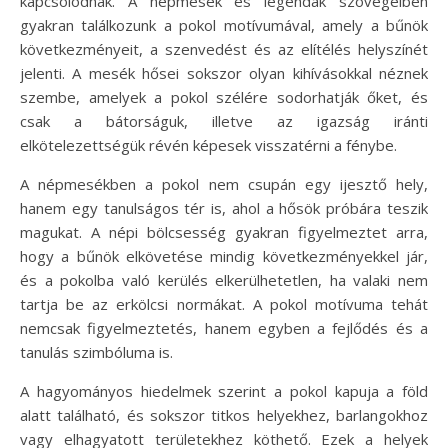
kapcsolódnak. A népmesék és legendák szövegeiben
gyakran találkozunk a pokol motívumával, amely a bűnök
következményeit, a szenvedést és az elítélés helyszínét
jelenti. A mesék hősei sokszor olyan kihívásokkal néznek
szembe, amelyek a pokol szélére sodorhatják őket, és
csak a bátorságuk, illetve az igazság iránti
elkötelezettségük révén képesek visszatérni a fénybe.
A népmesékben a pokol nem csupán egy ijesztő hely,
hanem egy tanulságos tér is, ahol a hősök próbára teszik
magukat. A népi bölcsesség gyakran figyelmeztet arra,
hogy a bűnök elkövetése mindig következményekkel jár,
és a pokolba való kerülés elkerülhetetlen, ha valaki nem
tartja be az erkölcsi normákat. A pokol motívuma tehát
nemcsak figyelmeztetés, hanem egyben a fejlődés és a
tanulás szimbóluma is.
A hagyományos hiedelmek szerint a pokol kapuja a föld
alatt található, és sokszor titkos helyekhez, barlangokhoz
vagy elhagyatott területekhez köthető. Ezek a helyek