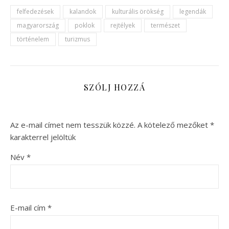
felfedezések
kalandok
kulturális örökség
legendák
magyarország
poklok
rejtélyek
természet
történelem
turizmus
SZÓLJ HOZZÁ
Az e-mail címet nem tesszük közzé.
A kötelező mezőket
*
karakterrel jelöltük
Név
*
E-mail cím
*