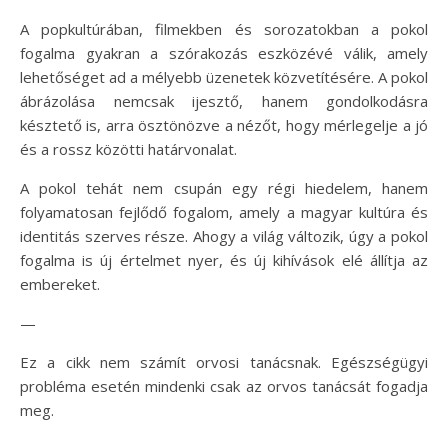
A popkultúrában, filmekben és sorozatokban a pokol
fogalma gyakran a szórakozás eszközévé válik, amely
lehetőséget ad a mélyebb üzenetek közvetítésére. A pokol
ábrázolása nemcsak ijesztő, hanem gondolkodásra
késztető is, arra ösztönözve a nézőt, hogy mérlegelje a jó
és a rossz közötti határvonalat.
A pokol tehát nem csupán egy régi hiedelem, hanem
folyamatosan fejlődő fogalom, amely a magyar kultúra és
identitás szerves része. Ahogy a világ változik, úgy a pokol
fogalma is új értelmet nyer, és új kihívások elé állítja az
embereket.
—
Ez a cikk nem számít orvosi tanácsnak. Egészségügyi
probléma esetén mindenki csak az orvos tanácsát fogadja
meg.