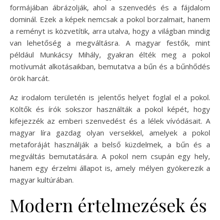
formájában ábrázolják, ahol a szenvedés és a fájdalom
dominál. Ezek a képek nemcsak a pokol borzalmait, hanem
a reményt is közvetítik, arra utalva, hogy a világban mindig
van lehetőség a megváltásra. A magyar festők, mint
például Munkácsy Mihály, gyakran élték meg a pokol
motívumát alkotásaikban, bemutatva a bűn és a bűnhődés
örök harcát.
Az irodalom területén is jelentős helyet foglal el a pokol.
Költők és írók sokszor használták a pokol képét, hogy
kifejezzék az emberi szenvedést és a lélek vívódásait. A
magyar líra gazdag olyan versekkel, amelyek a pokol
metaforáját használják a belső küzdelmek, a bűn és a
megváltás bemutatására. A pokol nem csupán egy hely,
hanem egy érzelmi állapot is, amely mélyen gyökerezik a
magyar kultúrában.
Modern értelmezések és