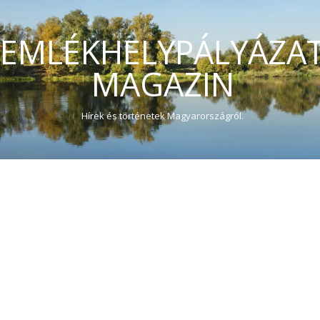
EMLÉKHELYPÁLYÁZA
MAGAZIN
Hírek és történetek Magyarországról.